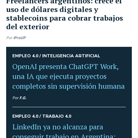
Freelancers argentinos: crece el
uso de dólares digitales y
stablecoins para cobrar trabajos
del exterior
Por
iProUP
EMPLEO 4.0 /
INTELIGENCIA ARTIFICIAL
OpenAI presenta ChatGPT Work,
una IA que ejecuta proyectos
completos sin supervisión humana
Por
F.G.
EMPLEO 4.0 /
TRABAJO 4.0
LinkedIn ya no alcanza para
conseguir trabajo en Argentina: