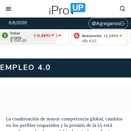
8/8/2026
Agreganos
library_add
Dólar
(-0,44%)
Cardano
(-1,48%)
Avalanche
(2,29%)
Pol
cripto
$ 1565,95
u$s 0,20
u$s 6,52
u$s
EMPLEO 4.0
Freelancers argentinos
bajan en el ranking global
por dólar e IA, pero algunos
perfiles aún resisten
La combinación de mayor competencia global, cambios
en los perfiles requeridos y la presión de la IA está