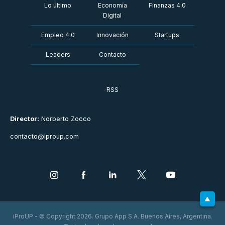
Lo último
Economía
Finanzas 4.0
Digital
Empleo 4.0
Innovación
Startups
Leaders
Contacto
RSS
Director:
Norberto Zocco
contacto@iproup.com
iProUP - © Copyright 2026. Grupo App S.A. Buenos Aires, Argentina.