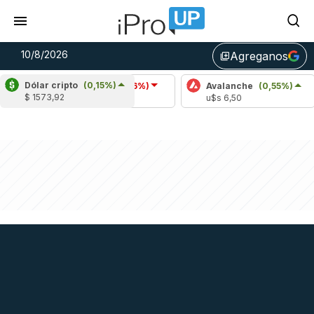
10/8/2026
Agreganos
library_add
Dólar cripto
(0,15%)
Cardano
(-0,56%)
Avalanche
(0,55%)
P
$ 1573,92
u$s 0,20
u$s 6,50
u