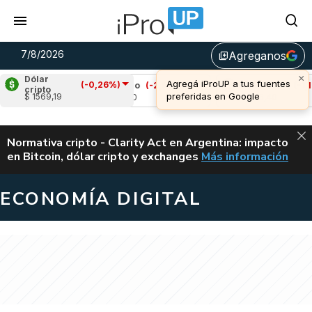
7/8/2026
Agreganos
library_add
×
Dólar
Agregá iProUP a tus fuentes
(-0,26%)
17%)
Cardano
(-2,97%)
Avalanche
(-1,12%)
cripto
preferidas en Google
$ 1569,19
u$s 0,20
u$s 6,40
ALERTA
Normativa cripto - Clarity Act en Argentina: impacto
en Bitcoin, dólar cripto y exchanges
Más información
CLARITY ACT EN AR
ECONOMÍA DIGITAL