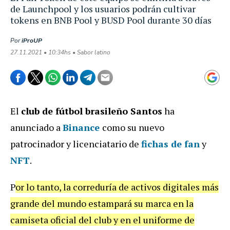
de Launchpool y los usuarios podrán cultivar
tokens en BNB Pool y BUSD Pool durante 30 días
Por
iProUP
27.11.2021 • 10:34hs • Sabor latino
El
club de fútbol brasileño Santos
ha
anunciado a
Binance
como su nuevo
patrocinador y licenciatario de
fichas de fan
y
NFT
.
P
or lo tanto, la correduría de activos digitales más
grande del mundo estampará su marca en la
camiseta oficial del club y en el uniforme de