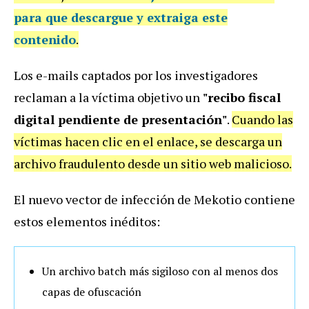
para que descargue y extraiga este
contenido
.
Los e-mails captados por los investigadores
reclaman a la víctima objetivo un
"recibo fiscal
digital pendiente de presentación"
.
Cuando las
víctimas hacen clic en el enlace, se descarga un
archivo fraudulento desde un sitio web malicioso.
El nuevo vector de infección de Mekotio contiene
estos elementos inéditos:
Un archivo batch más sigiloso con al menos dos
capas de ofuscación