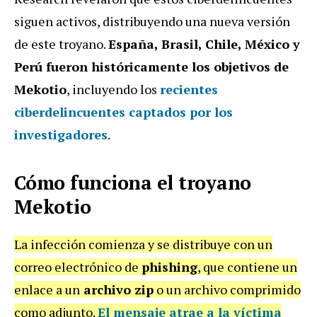
siguen activos, distribuyendo una nueva versión
de este troyano.
España, Brasil, Chile, México y
Perú fueron históricamente los objetivos de
Mekotio
, incluyendo los
recientes
ciberdelincuentes captados por los
investigadores
.
Cómo funciona el troyano
Mekotio
La infección comienza y se distribuye con un
correo electrónico de
phishing
, que contiene un
enlace a un
archivo zip
o un archivo comprimido
como adjunto.
El mensaje atrae a la víctima