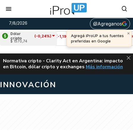
7/8/2026
Agreganos
library_add
Dólar
(-0,24%)
Cardano
(-1,19%)
Avalanche
(-0,85%)
cripto
$ 1570,74
u$s 0,20
u$s 6,44
ALERTA
Normativa cripto - Clarity Act en Argentina: impacto
en Bitcoin, dólar cripto y exchanges
Más información
CLARITY ACT EN AR
INNOVACIÓN