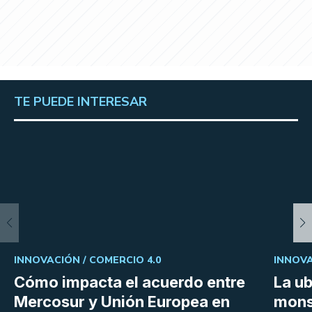
TE PUEDE INTERESAR
INNOVACIÓN /
COMERCIO 4.0
INNOVA
Cómo impacta el acuerdo entre
La ub
Mercosur y Unión Europea en
mons