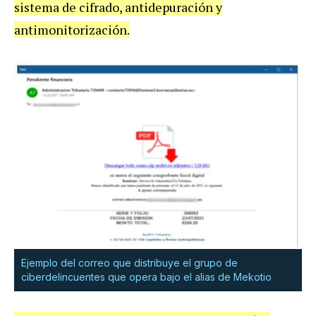
sistema de cifrado, antidepuración y
antimonitorización.
Ejemplo del correo que distribuye el grupo de
ciberdelincuentes que opera bajo el alias de Mekotio