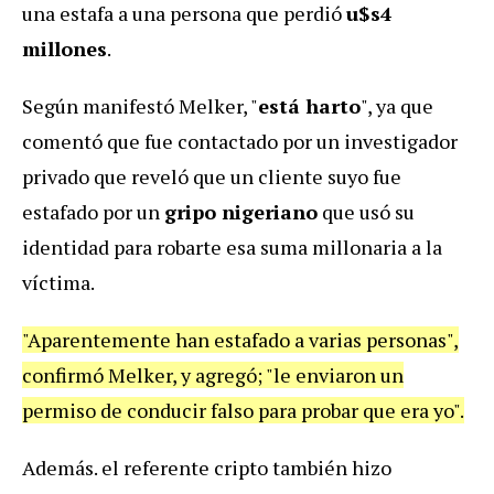
una estafa a una persona que perdió
u$s4
millones
.
Según manifestó Melker, "
está harto
", ya que
comentó que fue contactado por un investigador
privado que reveló que un cliente suyo fue
estafado por un
gripo nigeriano
que usó su
identidad para robarte esa suma millonaria a la
víctima.
"Aparentemente han estafado a varias personas",
confirmó Melker, y agregó; "le enviaron un
permiso de conducir falso para probar que era yo".
Además. el referente cripto también hizo