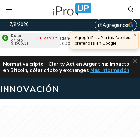
7/8/2026
Agreganos
library_add
×
Dólar
Agregá iProUP a tus fuentes
(-0,27%)
(-0,90%)
Cardano
(-0,16%)
Avalanche
(-0
cripto
preferidas en Google
$ 1566,31
u$s 0,20
u$s 6,45
ALERTA
Normativa cripto - Clarity Act en Argentina: impacto
en Bitcoin, dólar cripto y exchanges
Más información
CLARITY ACT EN AR
INNOVACIÓN