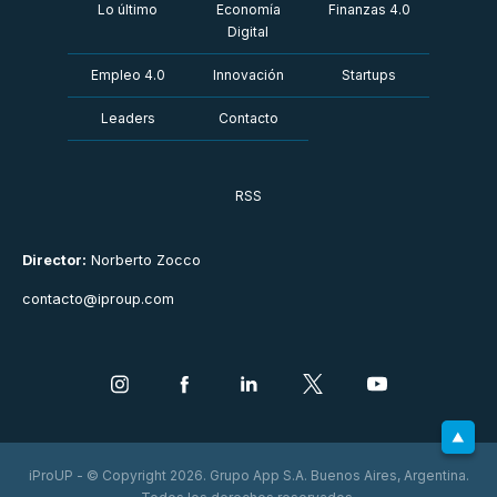
Lo último
Economía
Finanzas 4.0
Digital
Empleo 4.0
Innovación
Startups
Leaders
Contacto
RSS
Director:
Norberto Zocco
contacto@iproup.com
iProUP - © Copyright 2026. Grupo App S.A. Buenos Aires, Argentina.