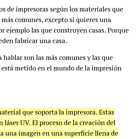
os de impresoras según los materiales que
s más comunes, excepto si quieres una
or ejemplo las que construyen casas. Porque
eden fabricar una casa.
a hablar son las más comunes y las que
 está metido en el mundo de la impresión
aterial que soporta la impresora. Estas
 láser UV. El proceso de la creación del
a una imagen en una superficie llena de