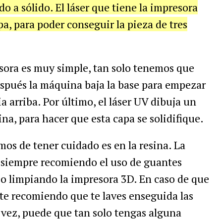
do a sólido. El láser que tiene la impresora
pa, para poder conseguir la pieza de tres
sora es muy simple, tan solo tenemos que
Después la máquina baja la base para empezar
a arriba. Por último, el láser UV dibuja un
ina, para hacer que esta capa se solidifique.
mos de tener cuidado es en la resina. La
ue siempre recomiendo el uso de guantes
 limpiando la impresora 3D. En caso de que
l, te recomiendo que te laves enseguida las
a vez, puede que tan solo tengas alguna