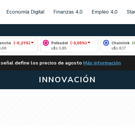
Economía Digital
Finanzas 4.0
Empleo 4.0
Sta
21%)
Polkadot
(-3,05%)
Chainlink
(0,57%)
u$s 0,85
u$s 8,17
ALERTA
 señal define los precios de agosto
Más información
VUELVE EL CARRY TRA
INNOVACIÓN