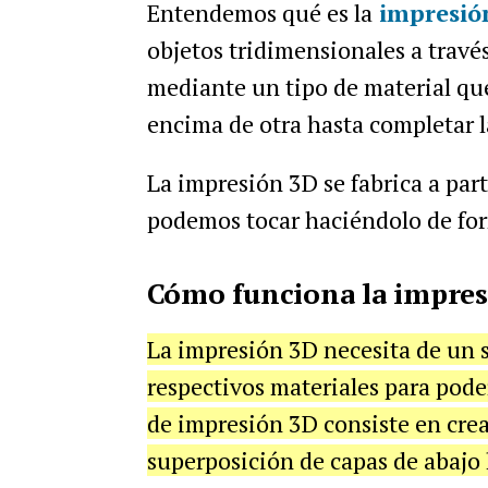
Entendemos qué es la
impresió
objetos tridimensionales a travé
mediante un tipo de material qu
encima de otra hasta completar l
La impresión 3D se fabrica a par
podemos tocar haciéndolo de for
Cómo funciona la impre
La impresión 3D necesita de un 
respectivos materiales para pode
de impresión 3D consiste en crear
superposición de capas de abajo 