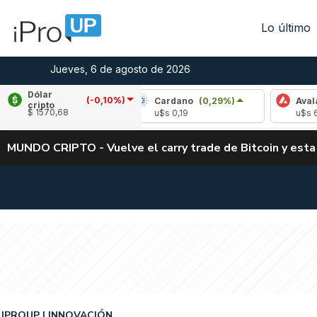
Lo último
Jueves, 6 de agosto de 2026
Dólar
(-0,10%)
-0,71%)
Cardano
(0,29%)
Avalanche
(-0,
cripto
$ 1570,68
u$s 0,19
u$s 6,66
MUNDO CRIPTO - Vuelve el carry trade de Bitcoin y esta
IPROUP
INNOVACIÓN