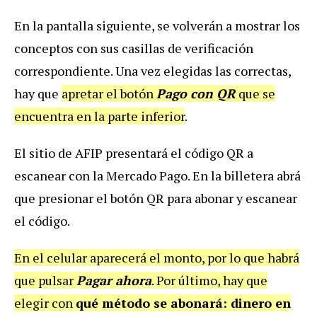
En la pantalla siguiente, se volverán a mostrar los
conceptos con sus casillas de verificación
correspondiente. Una vez elegidas las correctas,
hay que
apretar el botón
Pago con QR
que se
encuentra en la parte inferior
.
El sitio de AFIP presentará el código QR a
escanear con la Mercado Pago. En la billetera abrá
que presionar el botón QR para abonar y escanear
el código.
En el celular aparecerá el monto, por lo que habrá
que pulsar
Pagar ahora
. Por último, hay que
elegir con
qué método se abonará: dinero en