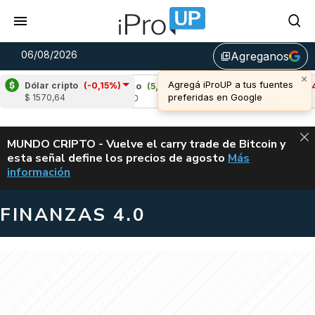
06/08/2026
Agreganos
library_add
Dólar cripto
(-0,15%)
)
Cardano
(5,88%)
Avalanche
(-3,46%)
$ 1570,64
u$s 0,20
u$s 6,47
ALERTA
MUNDO CRIPTO - Vuelve el carry trade de Bitcoin y
esta señal define los precios de agosto
Más
VUELVE EL CAR
información
FINANZAS 4.0