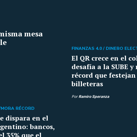
a misma mesa
le
FINANZAS 4.0 /
DINERO ELE
El QR crece en el co
desafía a la SUBE y
récord que festejan
billeteras
Por
Ramiro Speranza
/
MORA RÉCORD
e dispara en el
rgentino: bancos,
el 35% que el