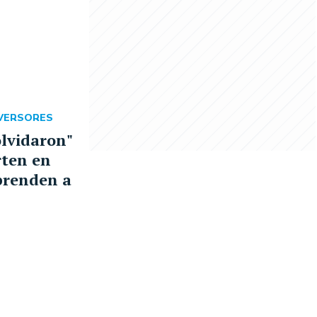
NVERSORES
olvidaron"
erten en
prenden a