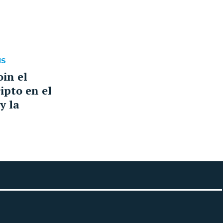
IS
in el
ripto en el
y la