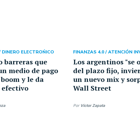
/
DINERO ELECTROŃICO
FINANZAS 4.0 /
ATENCIÓN I
o barreras que
Los argentinos "se 
un medio de pago
del plazo fijo, invi
 boom y le da
un nuevo mix y sor
 efectivo
Wall Street
nza
Por
Víctor Zapata