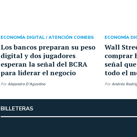
ECONOMÍA DIGITAL /
ATENCIÓN COINERS
ECONOMÍA DIG
Los bancos preparan su peso
Wall Stre
digital y dos jugadores
comprar B
esperan la señal del BCRA
señal que
para liderar el negocio
todo el m
Por
Alejandro D'Agostino
Por
Andrés Rodrí
BILLETERAS