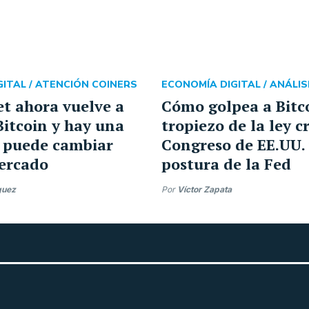
ITAL /
ATENCIÓN COINERS
ECONOMÍA DIGITAL /
ANÁLIS
et ahora vuelve a
Cómo golpea a Bitco
itcoin y hay una
tropiezo de la ley c
 puede cambiar
Congreso de EE.UU. 
ercado
postura de la Fed
guez
Por
Víctor Zapata