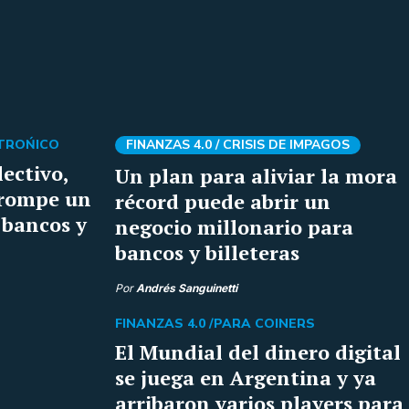
CTROŃICO
FINANZAS 4.0 /
CRISIS DE IMPAGOS
lectivo,
Un plan para aliviar la mora
 rompe un
récord puede abrir un
 bancos y
negocio millonario para
bancos y billeteras
Por
Andrés Sanguinetti
FINANZAS 4.0 /
PARA COINERS
El Mundial del dinero digital
se juega en Argentina y ya
arribaron varios players para