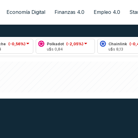
Economía Digital
Finanzas 4.0
Empleo 4.0
Sta
56%)
Polkadot
(-2,05%)
Chainlink
(-0,42%)
u$s 0,84
u$s 8,13