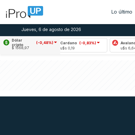
Lo último
Jueves, 6 de agosto de 2026
Dólar
(-0,48%)
-1,84%)
Cardano
(-0,83%)
Avalanche
(-0,
cripto
$ 1568,97
u$s 0,19
u$s 6,64