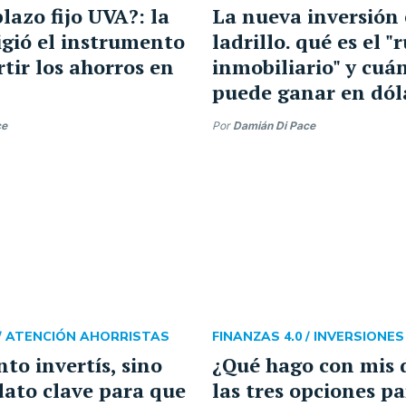
lazo fijo UVA?: la
La nueva inversión
ligió el instrumento
ladrillo. qué es el "
rtir los ahorros en
inmobiliario" y cuá
puede ganar en dól
ce
Por
Damián Di Pace
/
ATENCIÓN AHORRISTAS
FINANZAS 4.0 /
INVERSIONES
to invertís, sino
¿Qué hago con mis 
dato clave para que
las tres opciones p