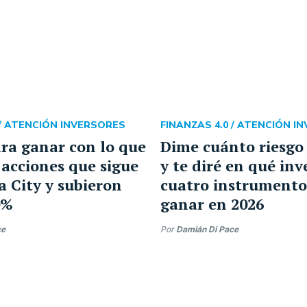
/
ATENCIÓN INVERSORES
FINANZAS 4.0 /
ATENCIÓN I
ara ganar con lo que
Dime cuánto riesgo
s acciones que sigue
y te diré en qué inve
a City y subieron
cuatro instrumento
0%
ganar en 2026
ce
Por
Damián Di Pace