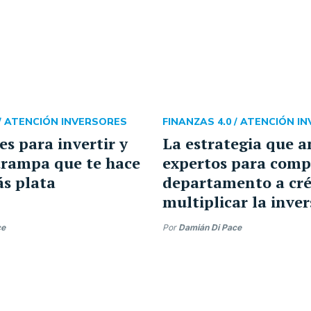
/
ATENCIÓN INVERSORES
FINANZAS 4.0 /
ATENCIÓN I
es para invertir y
La estrategia que a
 trampa que te hace
expertos para comp
s plata
departamento a cré
multiplicar la inve
ce
Por
Damián Di Pace