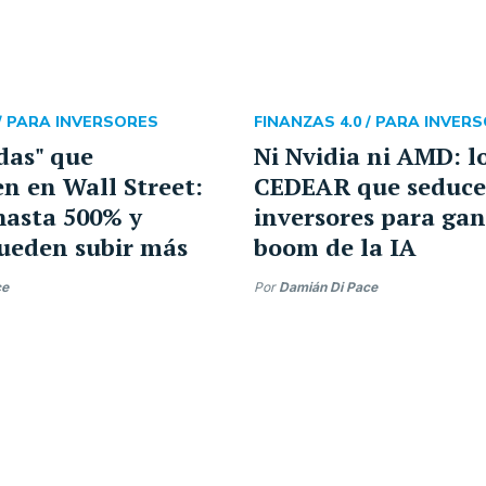
/
PARA INVERSORES
FINANZAS 4.0 /
PARA INVER
das" que
Ni Nvidia ni AMD: l
n en Wall Street:
CEDEAR que seducen
hasta 500% y
inversores para gan
ueden subir más
boom de la IA
ce
Por
Damián Di Pace