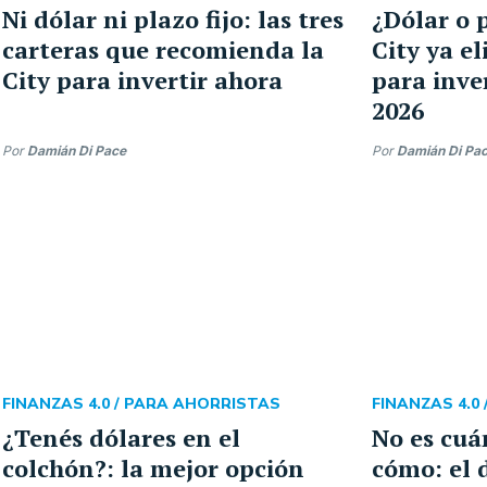
Ni dólar ni plazo fijo: las tres
¿Dólar o p
carteras que recomienda la
City ya e
City para invertir ahora
para inve
2026
Por
Damián Di Pace
Por
Damián Di Pa
FINANZAS 4.0 /
PARA AHORRISTAS
FINANZAS 4.0 
¿Tenés dólares en el
No es cuán
colchón?: la mejor opción
cómo: el 