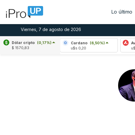
Lo último
Viernes, 7 de agosto de 2026
Dólar cripto
(0,17%)
Ripple
(-2,00%)
Cardano
(6,50%)
Avalan
$ 1570,83
u$s 1,03
u$s 0,20
u$s 6,4