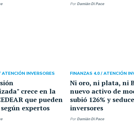
ce
Por
Damián Di Pace
/
ATENCIÓN INVERSORES
FINANZAS 4.0 /
ATENCIÓN I
sión
Ni oro, ni plata, ni 
zada" crece en la
nuevo activo de mo
 CEDEAR que pueden
subió 126% y seduce
 según expertos
inversores
ce
Por
Damián Di Pace