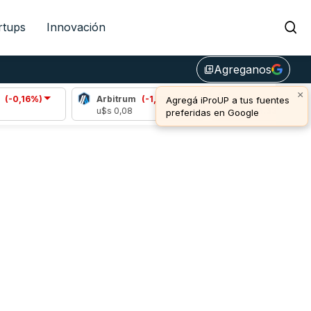
rtups
Innovación
Agreganos
library_add
×
16%)
Arbitrum
(-1,89%)
Bitcoin
(-0,67%)
Agregá iProUP a tus fuentes
u$s 0,08
u$s 64.332,00
preferidas en Google