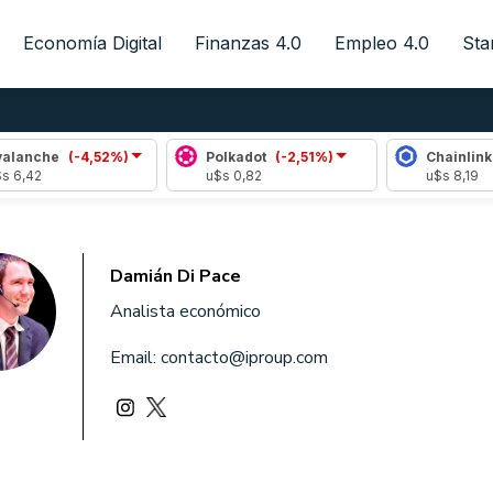
Economía Digital
Finanzas 4.0
Empleo 4.0
Sta
che
(-4,52%)
Polkadot
(-2,51%)
Chainlink
(-0,
2
u$s 0,82
u$s 8,19
Damián Di Pace
Analista económico
Email:
contacto@iproup.com