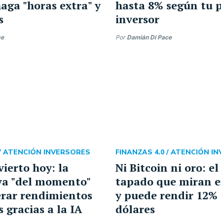
haga "horas extra" y
hasta 8% según tu p
s
inversor
ce
Por
Damián Di Pace
/
ATENCIÓN INVERSORES
FINANZAS 4.0 /
ATENCIÓN I
vierto hoy: la
Ni Bitcoin ni oro: el
va "del momento"
tapado que miran e
rar rendimientos
y puede rendir 12%
 gracias a la IA
dólares