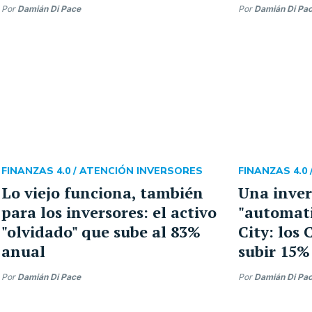
Por
Damián Di Pace
Por
Damián Di Pa
FINANZAS 4.0 /
ATENCIÓN INVERSORES
FINANZAS 4.0 
Lo viejo funciona, también
Una inver
para los inversores: el activo
"automati
"olvidado" que sube al 83%
City: los
anual
subir 15%
Por
Damián Di Pace
Por
Damián Di Pa