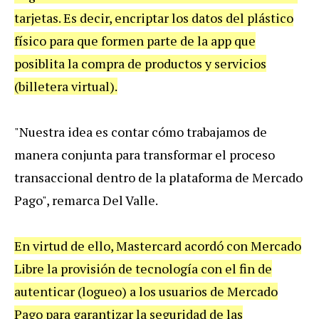
tarjetas
.
Es
decir
,
encriptar
los
datos
del
pl
á
stico
f
í
sico
para
que
formen
parte
de
la
app
que
posiblita
la
compra
de
productos
y
servicios
(
billetera
virtual
).
"
Nuestra
idea
es
contar
c
ó
mo
trabajamos
de
manera
conjunta
para
transformar
el
proceso
transaccional
dentro
de
la
plataforma
de
Mercado
Pago
",
remarca
Del
Valle
.
En
virtud
de
ello
,
Mastercard
acord
ó
con
Mercado
Libre
la
provisi
ó
n
de
tecnolog
í
a
con
el
fin
de
autenticar
(
logueo
)
a
los
usuarios
de
Mercado
Pago
para
garantizar
la
seguridad
de
las