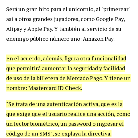
Ser
á
un
gran
hito
para
el
unicornio
,
al
"
primerear
"
as
í
a
otros
grandes
jugadores
,
como
Google
Pay
,
Alipay
y
Apple
Pay
.
Y
tambi
é
n
al
servicio
de
su
enemigo
p
ú
blico
n
ú
mero
uno
:
Amazon
Pay
.
En
el
acuerdo
,
adem
á
s
,
figura
otra
funcionalidad
que
permitir
á
aumentar
la
seguridad
y
facilidad
de
uso
de
la
billetera
de
Mercado
Pago
.
Y
tiene
un
nombre
:
Mastercard
ID
Check
.
"
Se
trata
de
una
autenticaci
ó
n
activa
,
que
es
la
que
exige
que
el
usuario
realice
una
acci
ó
n
,
como
un
lector
biom
é
trico
,
un
password
o
ingresar
el
c
ó
digo
de
un
SMS
",
se
explaya
la
directiva
.