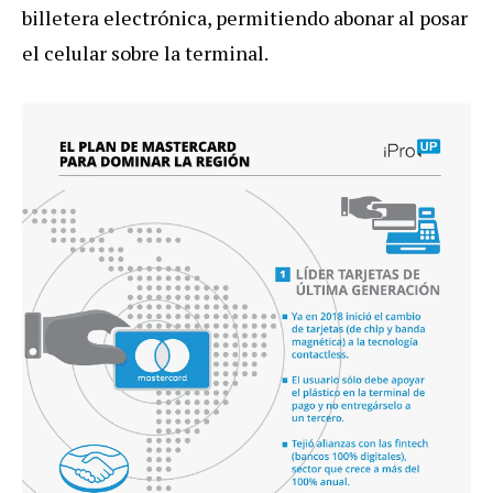
billetera
electr
ó
nica
,
permitiendo
abonar
al
posar
el
celular
sobre
la
terminal
.