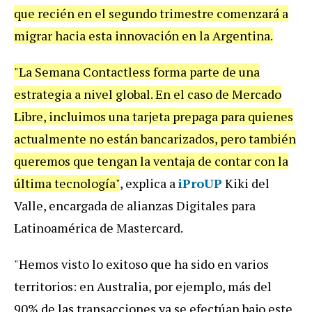
que
reci
é
n
en
el
segundo
trimestre
comenzar
á
a
migrar
hacia
esta
innovaci
ó
n
en
la
Argentina
.
"
La
Semana
Contactless
forma
parte
de
una
estrategia
a
nivel
global
.
En
el
caso
de
Mercado
Libre
,
incluimos
una
tarjeta
prepaga
para
quienes
actualmente
no
est
á
n
bancarizados
,
pero
tambi
é
n
queremos
que
tengan
la
ventaja
de
contar
con
la
ú
ltima
tecnolog
í
a
"
,
explica
a
iProUP
Kiki
del
Valle
,
encargada
de
alianzas
Digitales
para
Latinoam
é
rica
de
Mastercard
.
"
Hemos
visto
lo
exitoso
que
ha
sido
en
varios
territorios
:
en
Australia
,
por
ejemplo
,
m
á
s
del
90
%
de
las
transacciones
ya
se
efect
ú
an
bajo
este