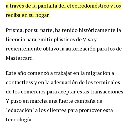
a
trav
é
s
de
la
pantalla
del
electrodom
é
stico
y
los
reciba
en
su
hogar
.
Prisma
,
por
su
parte
,
ha
tenido
hist
ó
ricamente
la
licencia
para
emitir
pl
á
sticos
de
Visa
y
recientemente
obtuvo
la
autorizaci
ó
n
para
los
de
Mastercard
.
Este
a
ñ
o
comenz
ó
a
trabajar
en
la
migraci
ó
n
a
contactless
y
en
la
adecuaci
ó
n
de
los
terminales
de
los
comercios
para
aceptar
estas
transacciones
.
Y
puso
en
marcha
una
fuerte
campa
ñ
a
de
"
educaci
ó
n
"
a
los
clientes
para
promover
esta
tecnolog
í
a
.