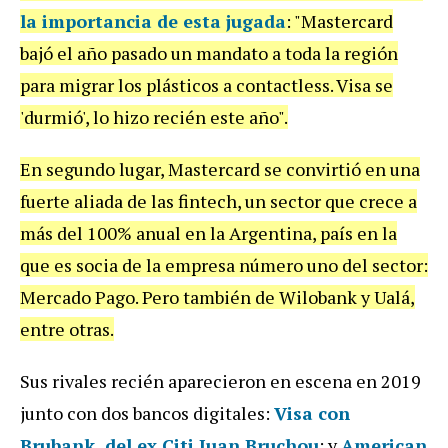
la importancia de esta jugada
: "
Mastercard
baj
ó
el
a
ñ
o
pasado
un
mandato
a
toda
la
regi
ó
n
para
migrar
los
pl
á
sticos
a
contactless
.
Visa
se
'
durmi
ó',
lo
hizo
reci
é
n
este
a
ñ
o
".
En
segundo
lugar
,
Mastercard
se
convirti
ó
en
una
fuerte
aliada
de
las
fintech
,
un
sector
que
crece
a
m
á
s
del
100
%
anual
en
la
Argentina
,
pa
í
s
en
la
que
es
socia
de
la
empresa
n
ú
mero
uno
del
sector
:
Mercado
Pago
.
Pero
tambi
é
n
de
Wilobank
y
Ual
á,
entre
otras
.
Sus
rivales
reci
é
n
aparecieron
en
escena
en
2019
junto
con
dos
bancos
digitales
:
Visa con
Brubank, del ex Citi Juan Bruchou
;
y
American