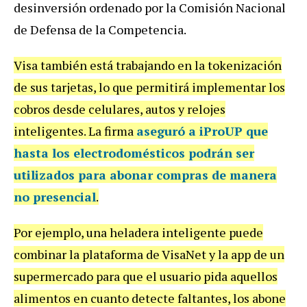
desinversi
ó
n
ordenado
por
la
Comisi
ó
n
Nacional
de
Defensa
de
la
Competencia
.
Visa
tambi
é
n
est
á
trabajando
en
la
tokenizaci
ó
n
de
sus
tarjetas
,
lo
que
permitir
á
implementar
los
cobros
desde
celulares
,
autos
y
relojes
inteligentes
.
La
firma
aseguró a
iProUP
que
hasta los electrodomésticos podrán ser
utilizados para abonar compras de manera
no presencial
.
Por
ejemplo
,
una
heladera
inteligente
puede
combinar
la
plataforma
de
VisaNet
y
la
app
de
un
supermercado
para
que
el
usuario
pida
aquellos
alimentos
en
cuanto
detecte
faltantes
,
los
abone