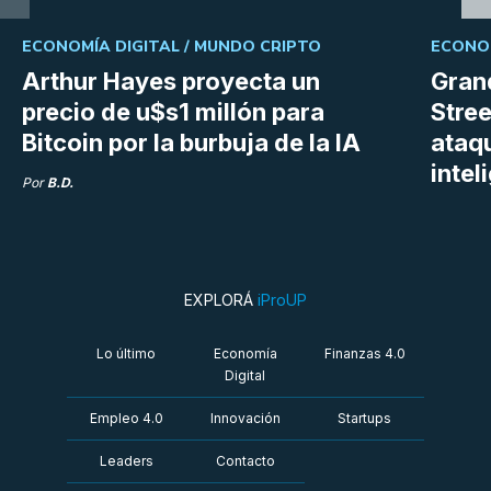
ECONOMÍA DIGITAL /
MUNDO CRIPTO
ECONOM
Arthur Hayes proyecta un
Gran
precio de u$s1 millón para
Stree
Bitcoin por la burbuja de la IA
ataq
intel
Por
B.D.
EXPLORÁ
iProUP
Lo último
Economía
Finanzas 4.0
Digital
Empleo 4.0
Innovación
Startups
Leaders
Contacto