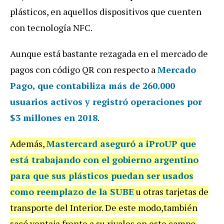
pl
á
sticos
,
en
aquellos
dispositivos
que
cuenten
con
tecnolog
í
a
NFC
.
Aunque
est
á
bastante
rezagada
en
el
mercado
de
pagos
con
c
ó
digo
QR
con
respecto
a
Mercado
Pago, que contabiliza más de 260.000
usuarios activos y registró operaciones por
$3 millones en 2018
.
Adem
á
s
,
Mastercard aseguró a
iProUP
que
está trabajando con el gobierno argentino
para que sus plásticos puedan ser usados
como reemplazo de la SUBE
u
otras
tarjetas
de
transporte
del
Interior
.
De
este
modo
,
tambi
é
n
sac
ó
ventaja
frente
a
su
rivales
en
este
campo
.