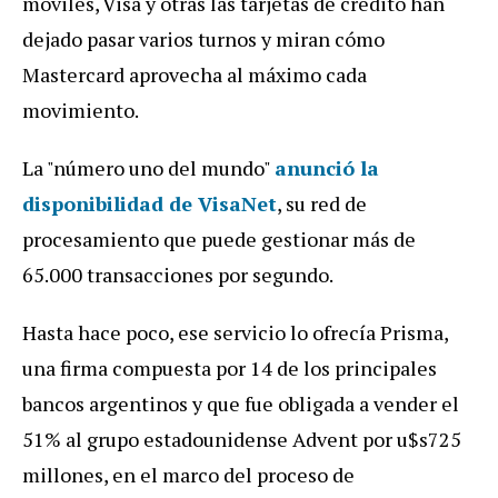
m
ó
viles
,
Visa
y
otras
las
tarjetas
de
cr
é
dito
han
dejado
pasar
varios
turnos
y
miran
c
ó
mo
Mastercard
aprovecha
al
m
á
ximo
cada
movimiento
.
La
"
n
ú
mero
uno
del
mundo
"
anunció la
disponibilidad de VisaNet
,
su
red
de
procesamiento
que
puede
gestionar
m
á
s
de
65
.
000
transacciones
por
segundo
.
Hasta
hace
poco
,
ese
servicio
lo
ofrec
í
a
Prisma
,
una
firma
compuesta
por
14
de
los
principales
bancos
argentinos
y
que
fue
obligada
a
vender
el
51
%
al
grupo
estadounidense
Advent
por
u
$
s725
millones
,
en
el
marco
del
proceso
de