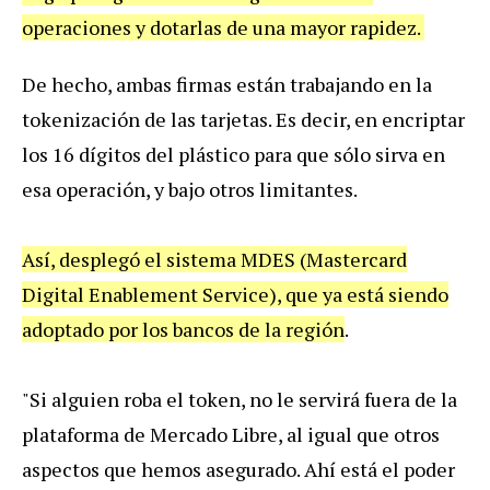
operaciones
y
dotarlas
de
una
mayor
rapidez
.
De
hecho
,
ambas
firmas
est
á
n
trabajando
en
la
tokenizaci
ó
n
de
las
tarjetas
.
Es
decir
,
en
encriptar
los
16
d
í
gitos
del
pl
á
stico
para
que
s
ó
lo
sirva
en
esa
operaci
ó
n
,
y
bajo
otros
limitantes
.
As
í,
despleg
ó
el
sistema
MDES
(
Mastercard
Digital
Enablement
Service
),
que
ya
est
á
siendo
adoptado
por
los
bancos
de
la
regi
ó
n
.
"
Si
alguien
roba
el
token
,
no
le
servir
á
fuera
de
la
plataforma
de
Mercado
Libre
,
al
igual
que
otros
aspectos
que
hemos
asegurado
.
Ah
í
est
á
el
poder