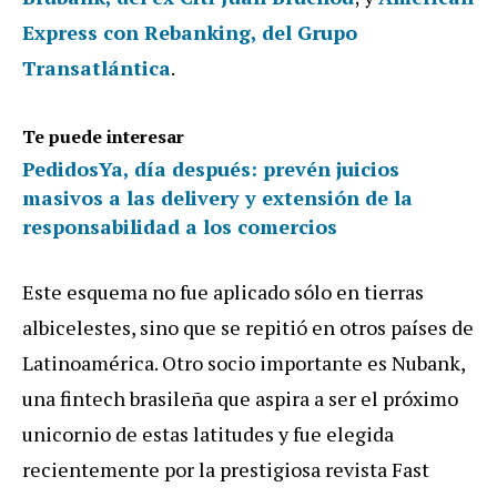
Express con Rebanking, del Grupo
Transatlántica
.
Te puede interesar
PedidosYa, día después: prevén juicios
masivos a las delivery y extensión de la
responsabilidad a los comercios
Este
esquema
no
fue
aplicado
s
ó
lo
en
tierras
albicelestes
,
sino
que
se
repiti
ó
en
otros
pa
í
ses
de
Latinoam
é
rica
.
Otro
socio
importante
es
Nubank
,
una
fintech
brasile
ñ
a
que
aspira
a
ser
el
pr
ó
ximo
unicornio
de
estas
latitudes
y
fue
elegida
recientemente
por
la
prestigiosa
revista
Fast