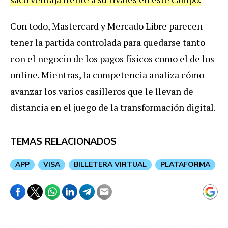
Con
todo
,
Mastercard
y
Mercado
Libre
parecen
tener
la
partida
controlada
para
quedarse
tanto
con
el
negocio
de
los
pagos
f
í
sicos
como
el
de
los
online
.
Mientras
,
la
competencia
analiza
c
ó
mo
avanzar
los
varios
casilleros
que
le
llevan
de
distancia
en
el
juego
de
la
transformaci
ó
n
digital
.
TEMAS RELACIONADOS
APP
VISA
BILLETERA VIRTUAL
PLATAFORMA