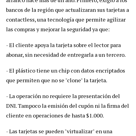
bancos
de
la
regi
ó
n
que
actualizaran
sus
tarjetas
a
contactless
,
una
tecnolog
í
a
que
permite
agilizar
las
compras
y
mejorar
la
seguridad
ya
que
:
-
El
cliente
apoya
la
tarjeta
sobre
el
lector
para
abonar
,
sin
necesidad
de
entregarla
a
un
tercero
.
-
El
pl
á
stico
tiene
un
chip
con
datos
encriptados
que
permiten
que
no
se
"
clone
"
la
tarjeta
.
-
La
operaci
ó
n
no
requiere
la
presentaci
ó
n
del
DNI
.
Tampoco
la
emisi
ó
n
del
cup
ó
n
ni
la
firma
del
cliente
en
operaciones
de
hasta
$
1
.
000
.
-
Las
tarjetas
se
pueden
"
virtualizar
"
en
una