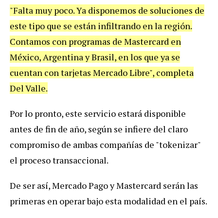
"
Falta
muy
poco
.
Ya
disponemos
de
soluciones
de
este
tipo
que
se
est
á
n
infiltrando
en
la
regi
ó
n
.
Contamos
con
programas
de
Mastercard
en
M
é
xico
,
Argentina
y
Brasil
,
en
los
que
ya
se
cuentan
con
tarjetas
Mercado
Libre
",
completa
Del
Valle
.
Por
lo
pronto
,
este
servicio
estar
á
disponible
antes
de
fin
de
a
ñ
o
,
seg
ú
n
se
infiere
del
claro
compromiso
de
ambas
compa
ñí
as
de
"
tokenizar
"
el
proceso
transaccional
.
De
ser
as
í,
Mercado
Pago
y
Mastercard
ser
á
n
las
primeras
en
operar
bajo
esta
modalidad
en
el
pa
í
s
.