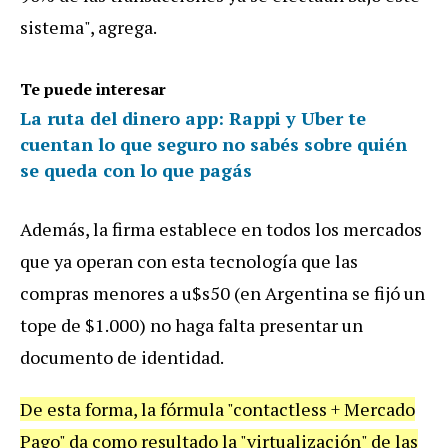
sistema
",
agrega
.
Te puede interesar
La ruta del dinero app: Rappi y Uber te
cuentan lo que seguro no sabés sobre quién
se queda con lo que pagás
Adem
á
s
,
la
firma
establece
en
todos
los
mercados
que
ya
operan
con
esta
tecnolog
í
a
que
las
compras
menores
a
u
$
s50
(
en
Argentina
se
fij
ó
un
tope
de
$
1
.
000
)
no
haga
falta
presentar
un
documento
de
identidad
.
De
esta
forma
,
la
f
ó
rmula
"
contactless
+
Mercado
Pago
"
da
como
resultado
la
"
virtualizaci
ó
n
"
de
las