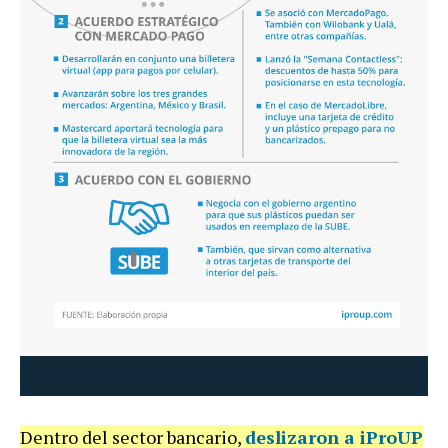
Dentro
del
sector
bancario
,
deslizaron a
iProUP