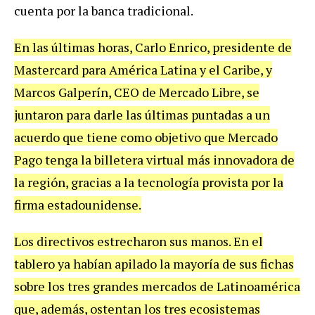
cuenta
por
la
banca
tradicional
.
En
las
ú
ltimas
horas
,
Carlo
Enrico
,
presidente
de
Mastercard
para
Am
é
rica
Latina
y
el
Caribe
,
y
Marcos
Galper
í
n
,
CEO
de
Mercado
Libre
,
se
juntaron
para
darle
las
ú
ltimas
puntadas
a
un
acuerdo
que
tiene
como
objetivo
que
Mercado
Pago
tenga
la
billetera
virtual
m
á
s
innovadora
de
la
regi
ó
n
,
gracias
a
la
tecnolog
í
a
provista
por
la
firma
estadounidense
.
Los
directivos
estrecharon
sus
manos
.
En
el
tablero
ya
hab
í
an
apilado
la
mayor
í
a
de
sus
fichas
sobre
los
tres
grandes
mercados
de
Latinoam
é
rica
que
,
adem
á
s
,
ostentan
los
tres
ecosistemas