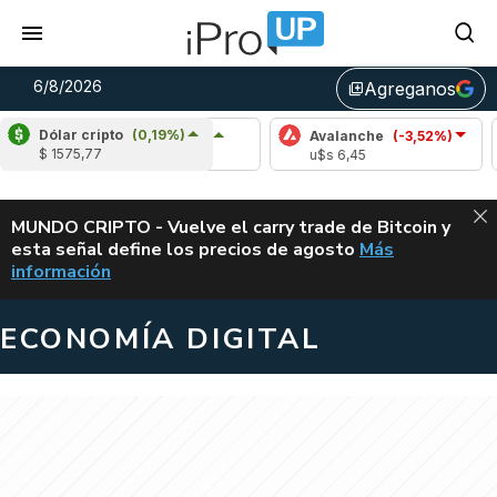
6/8/2026
Agreganos
library_add
Dólar cripto
(0,19%)
Cardano
(7,34%)
Avalanche
(-3,52%)
Polk
$ 1575,77
u$s 0,21
u$s 6,45
u$s 
ALERTA
MUNDO CRIPTO - Vuelve el carry trade de Bitcoin y
esta señal define los precios de agosto
Más
VUELVE EL CAR
información
ECONOMÍA DIGITAL