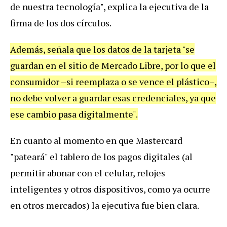
de
nuestra
tecnolog
í
a
",
explica
la
ejecutiva
de
la
firma
de
los
dos
c
í
rculos
.
Adem
á
s
,
se
ñ
ala
que
los
datos
de
la
tarjeta
"
se
guardan
en
el
sitio
de
Mercado
Libre
,
por
lo
que
el
consumidor
–
si
reemplaza
o
se
vence
el
pl
á
stico
–,
no
debe
volver
a
guardar
esas
credenciales
,
ya
que
ese
cambio
pasa
digitalmente
".
En
cuanto
al
momento
en
que
Mastercard
"
patear
á"
el
tablero
de
los
pagos
digitales
(
al
permitir
abonar
con
el
celular
,
relojes
inteligentes
y
otros
dispositivos
,
como
ya
ocurre
en
otros
mercados
)
la
ejecutiva
fue
bien
clara
.