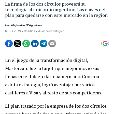
La firma de los dos círculos proveerá su
tecnología al unicornio argentino. Las claves del
plan para quedarse con este mercado en la región
Por
Alejandro D'Agostino
01.03.2019 • 06:00hs • Alianza estratégica
En
el
juego
de
la
transformaci
ó
n
digital
,
Mastercard
fue
la
tarjeta
que
mejor
movi
ó
sus
fichas
en
el
tablero
latinoamericano
.
Con
una
astuta
estrategia
,
logr
ó
aventajar
por
varios
casilleros
a
Visa
y
al
resto
de
sus
competidoras
.
El
plan
trazado
por
la
empresa
de
los
dos
c
í
rculos
arranc
ó
hace
m
á
s
de
un
a
ñ
o
.
Primero
,
exigi
ó
a
los