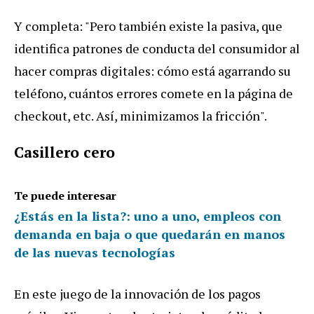
Y
completa
: "
Pero
tambi
é
n
existe
la
pasiva
,
que
identifica
patrones
de
conducta
del
consumidor
al
hacer
compras
digitales
:
c
ó
mo
est
á
agarrando
su
tel
é
fono
,
cu
á
ntos
errores
comete
en
la
p
á
gina
de
checkout
,
etc
.
As
í,
minimizamos
la
fricci
ó
n
".
Casillero
cero
Te puede interesar
¿Estás en la lista?: uno a uno, empleos con
demanda en baja o que quedarán en manos
de las nuevas tecnologías
En
este
juego
de
la
innovaci
ó
n
de
los
pagos