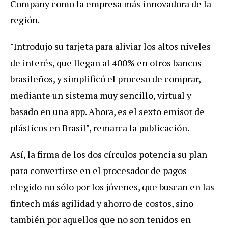
Company
como
la
empresa
m
á
s
innovadora
de
la
regi
ó
n
.
"
Introdujo
su
tarjeta
para
aliviar
los
altos
niveles
de
inter
é
s
,
que
llegan
al
400
%
en
otros
bancos
brasile
ñ
os
,
y
simplific
ó
el
proceso
de
comprar
,
mediante
un
sistema
muy
sencillo
,
virtual
y
basado
en
una
app
.
Ahora
,
es
el
sexto
emisor
de
pl
á
sticos
en
Brasil
",
remarca
la
publicaci
ó
n
.
As
í,
la
firma
de
los
dos
c
í
rculos
potencia
su
plan
para
convertirse
en
el
procesador
de
pagos
elegido
no
s
ó
lo
por
los
j
ó
venes
,
que
buscan
en
las
fintech
m
á
s
agilidad
y
ahorro
de
costos
,
sino
tambi
é
n
por
aquellos
que
no
son
tenidos
en