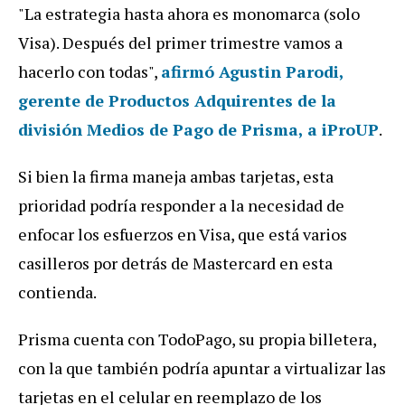
"
La
estrategia
hasta
ahora
es
monomarca
(
solo
Visa
).
Despu
é
s
del
primer
trimestre
vamos
a
hacerlo
con
todas
",
afirmó Agustin Parodi,
gerente de Productos Adquirentes de la
división Medios de Pago de Prisma, a
iProUP
.
Si
bien
la
firma
maneja
ambas
tarjetas
,
esta
prioridad
podr
í
a
responder
a
la
necesidad
de
enfocar
los
esfuerzos
en
Visa
,
que
est
á
varios
casilleros
por
detr
á
s
de
Mastercard
en
esta
contienda
.
Prisma
cuenta
con
TodoPago
,
su
propia
billetera
,
con
la
que
tambi
é
n
podr
í
a
apuntar
a
virtualizar
las
tarjetas
en
el
celular
en
reemplazo
de
los