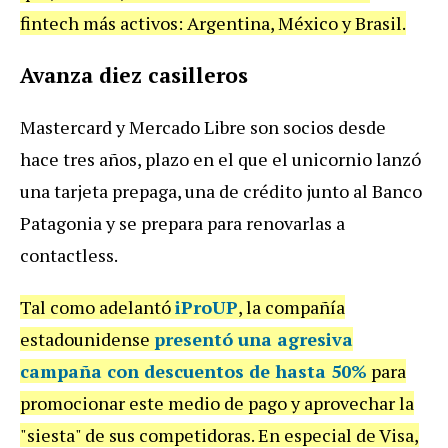
fintech
m
á
s
activos
:
Argentina
,
M
é
xico
y
Brasil
.
Avanza
diez
casilleros
Mastercard
y
Mercado
Libre
son
socios
desde
hace
tres
a
ñ
os
,
plazo
en
el
que
el
unicornio
lanz
ó
una
tarjeta
prepaga
,
una
de
cr
é
dito
junto
al
Banco
Patagonia
y
se
prepara
para
renovarlas
a
contactless
.
Tal
como
adelant
ó
iProUP
,
la
compa
ñí
a
estadounidense
presentó una agresiva
campaña con descuentos de hasta 50%
para
promocionar
este
medio
de
pago
y
aprovechar
la
"
siesta
"
de
sus
competidoras
.
En
especial
de
Visa
,