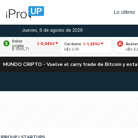
Lo último
Jueves, 6 de agosto de 2026
Dólar
(-0,54%)
-1,93%)
Cardano
(-1,25%)
Avalanche
(0,7
cripto
$ 1566,71
u$s 0,19
u$s 6,69
MUNDO CRIPTO - Vuelve el carry trade de Bitcoin y esta
IPROUP
STARTUPS