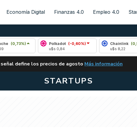
Economía Digital
Finanzas 4.0
Empleo 4.0
Sta
3%)
Polkadot
(-0,60%)
Chainlink
(0,59%)
u$s 0,84
u$s 8,22
ALERTA
 señal define los precios de agosto
Más información
VUELVE EL CARRY TRA
STARTUPS