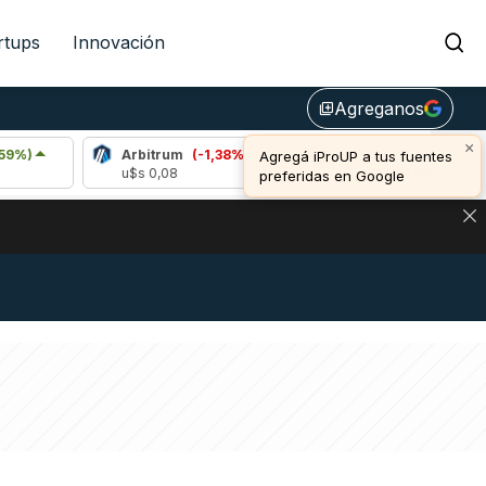
rtups
Innovación
Agreganos
library_add
×
Arbitrum
(-1,38%)
Bitcoin
(0,93%)
Agregá iProUP a tus fuentes
u$s 0,08
u$s 64.867,00
preferidas en Google
DE DE BITCOIN Y ESTA SEÑAL DEFINE LOS PRECIOS DE AG