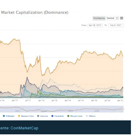
Fuente: CoinMarketCap