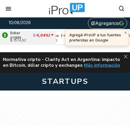
10/08/2026
Agreganos
library_add
×
Dólar
Agregá iProUP a tus fuentes
(-0,04%)
4%)
Cardano
(-0,16%)
Avalanche
(0,38%)
cripto
preferidas en Google
$ 1574,52
u$s 0,20
u$s 6,53
ALERTA
Normativa cripto - Clarity Act en Argentina: impacto
en Bitcoin, dólar cripto y exchanges
Más información
CLARITY ACT EN AR
STARTUPS