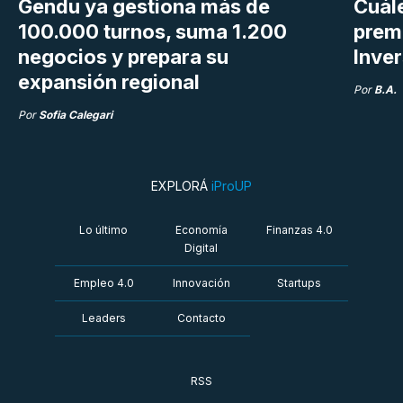
Gendu ya gestiona más de
Cuále
100.000 turnos, suma 1.200
premi
negocios y prepara su
Inve
expansión regional
Por
B.A.
Por
Sofia Calegari
EXPLORÁ
iProUP
Lo último
Economía
Finanzas 4.0
Digital
Empleo 4.0
Innovación
Startups
Leaders
Contacto
RSS