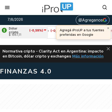
7/8/2026
Agreganos
library_add
Dólar
(-0,59%)
)
Cardano
(-0,21%)
Avalanche
(-0,20%)
cripto
$ 1567,11
u$s 0,20
u$s 6,46
ALERTA
Normativa cripto - Clarity Act en Argentina: impacto
en Bitcoin, dólar cripto y exchanges
Más información
CLARITY ACT EN AR
FINANZAS 4.0