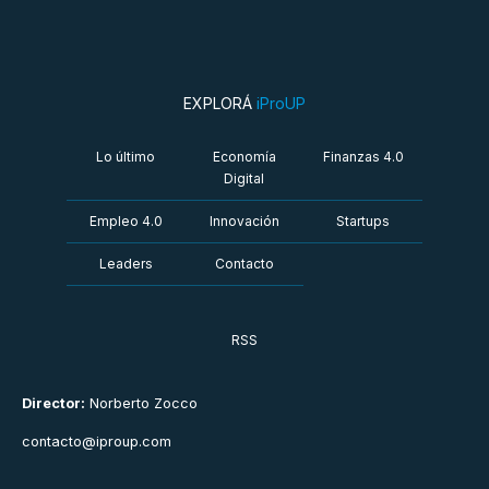
EXPLORÁ
iProUP
Lo último
Economía
Finanzas 4.0
Digital
Empleo 4.0
Innovación
Startups
Leaders
Contacto
RSS
Director:
Norberto Zocco
contacto@iproup.com