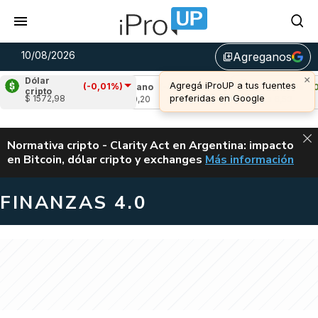
10/08/2026
Agreganos
library_add
×
Dólar
Agregá iProUP a tus fuentes
(-0,01%)
,08%)
Cardano
(-0,96%)
Avalanche
(0,54
cripto
preferidas en Google
$ 1572,98
u$s 0,20
u$s 6,53
ALERTA
Normativa cripto - Clarity Act en Argentina: impacto
en Bitcoin, dólar cripto y exchanges
Más información
CLARITY ACT EN AR
FINANZAS 4.0