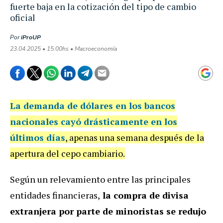
fuerte baja en la cotización del tipo de cambio
oficial
Por
iProUP
23.04.2025 • 15:00hs • Macroeconomía
La demanda de dólares en los bancos
nacionales cayó drásticamente en los
últimos días
, apenas una semana después de la
apertura del cepo cambiario.
Según un relevamiento entre las principales
entidades financieras,
la compra de divisa
extranjera por parte de minoristas se redujo