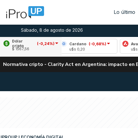
Lo último
Sábado, 8 de agosto de 2026
Dólar
(-0,24%)
e
(0,49%)
Cardano
(-0,68%)
Avalanche
(
cripto
$ 1567,56
04
u$s 0,20
u$s 6,53
Normativa cripto - Clarity Act en Argentina: impacto en 
IPROUP
ECONOMÍA DIGITAL