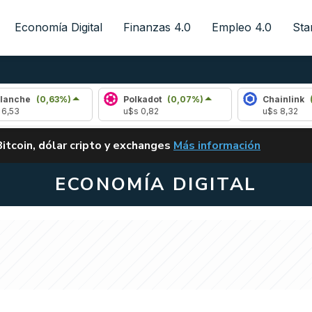
Economía Digital
Finanzas 4.0
Empleo 4.0
Sta
0,63%)
Polkadot
(0,07%)
Chainlink
(0,29%)
u$s 0,82
u$s 8,32
ALERTA
Bitcoin, dólar cripto y exchanges
Más información
CLARITY ACT EN ARGENTI
ECONOMÍA DIGITAL