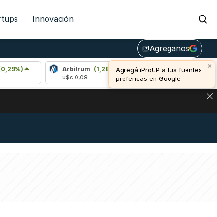
rtups
Innovación
Agreganos
library_add
×
Arbitrum
(1,28%)
Bitcoin
(-0,22%)
Agregá iProUP a tus fuentes
u$s 0,08
u$s 64.995,00
preferidas en Google
NA: IMPACTO EN BITCOIN, DÓLAR CRIPTO Y EXCHANGES