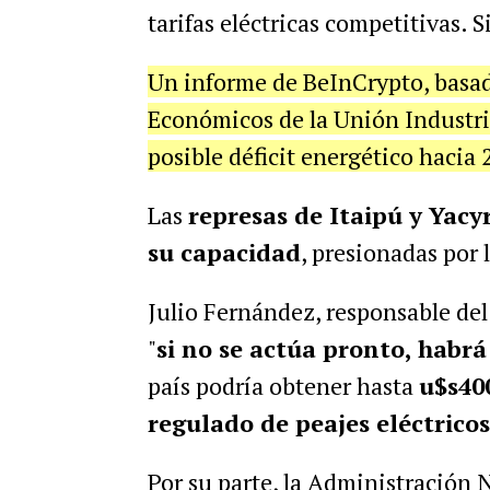
tarifas eléctricas competitivas. 
Un informe de BeInCrypto, basad
Económicos de la Unión Industri
posible déficit energético hacia
Las
represas de Itaipú y Yac
su capacidad
, presionadas por 
Julio Fernández, responsable del 
"
si no se actúa pronto, habr
país podría obtener hasta
u$s40
regulado de peajes eléctricos
Por su parte, la Administración