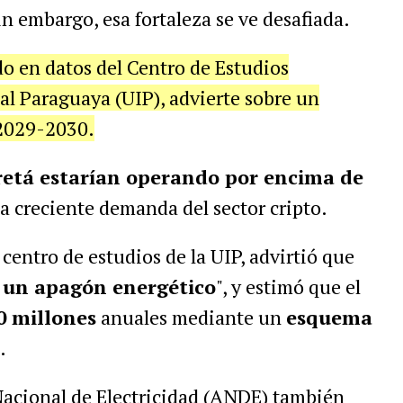
Sin embargo, esa fortaleza se ve desafiada.
o en datos del Centro de Estudios
al Paraguaya (UIP), advierte sobre un
 2029-2030.
yretá estarían operando por encima de
la creciente demanda del sector cripto.
centro de estudios de la UIP, advirtió que
á un apagón energético
", y estimó que el
0 millones
anuales mediante un
esquema
.
 Nacional de Electricidad (ANDE) también