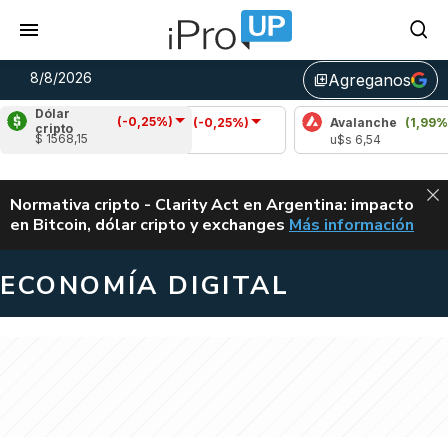
8/8/2026
Agreganos
library_add
Dólar
(-0,25%)
Cardano
(-0,25%)
Avalanche
(1,99%)
cripto
$ 1568,15
u$s 0,20
u$s 6,54
ALERTA
Normativa cripto - Clarity Act en Argentina: impacto
en Bitcoin, dólar cripto y exchanges
Más información
CLARITY ACT EN AR
ECONOMÍA DIGITAL