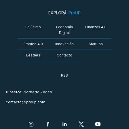
EXPLORÁ
iProUP
Lo último
Economía
Finanzas 4.0
Digital
Empleo 4.0
Innovación
Startups
Leaders
Contacto
RSS
Director:
Norberto Zocco
contacto@iproup.com