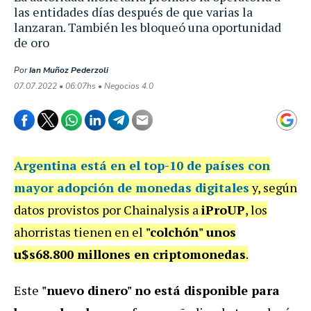
las entidades días después de que varias la
lanzaran. También les bloqueó una oportunidad
de oro
Por
Ian Muñoz Pederzoli
07.07.2022 • 06:07hs • Negocios 4.0
Argentina está en el top-10 de países con
mayor adopción de monedas digitales
y, según
datos provistos por Chainalysis a
iProUP
, los
ahorristas tienen en el
"colchón" unos
u$s68.800 millones en criptomonedas
.
Este
"nuevo dinero" no está disponible para