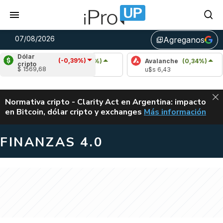
07/08/2026
Agreganos
library_add
Dólar
(-0,39%)
Cardano
(0,26%)
Avalanche
(0,34%)
Pol
cripto
$ 1569,68
u$s 0,20
u$s 6,43
u$s
ALERTA
Normativa cripto - Clarity Act en Argentina: impacto
en Bitcoin, dólar cripto y exchanges
Más información
CLARITY ACT EN AR
FINANZAS 4.0