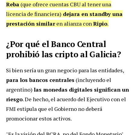
Reba
(que ofrece cuentas CBU al tener una
licencia de financiera)
dejara en standby una
prestación similar
en alianza con
Ripio
.
¿Por qué el Banco Central
prohibió las cripto al Galicia?
Si bien sería un gran negocio para las entidades,
para los bancos centrales
(incluyendo el
argentino)
las monedas digitales significan un
riesgo
. De hecho, el acuerdo del Ejecutivo con el
FMI estipula que el Gobierno no deberá
promocionar estos activos.
"Es la visión del BCRA, no del Fondo Monetario",