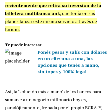
recientemente que retira su inversión de la
billetera multibanco ank
, que tenía en sus
planes lanzar este mismo servicio a través de
Lirium.
Te puede interesar
Ponés pesos y salís con dólares
en un clic: una a una, las
opciones que tenés a mano,
sin topes y 100% legal
Así, la "solución más a mano" de los bancos para
sumarse a un negocio millonario hoy es,
paradójicamente, frenada por el propio BCRA. Y,