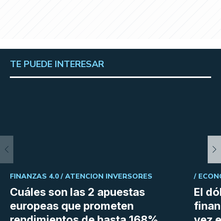
TE PUEDE INTERESAR
FINANZAS 4.0 /
ATENCION INVERSORES
/
ECON
Cuáles son las 2 apuestas
El dó
europeas que prometen
fina
rendimientos de hasta 168%
vez e