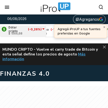
06/08/2026
Agreganos
library_add
×
Dólar
Agregá iProUP a tus fuentes
(-0,26%)
93%)
Cardano
(-1,06%)
Avalanche
(0,73%)
cripto
preferidas en Google
$ 1566,68
u$s 0,19
u$s 6,67
ALERTA
MUNDO CRIPTO - Vuelve el carry trade de Bitcoin y
esta señal define los precios de agosto
Más
VUELVE EL CAR
información
FINANZAS 4.0