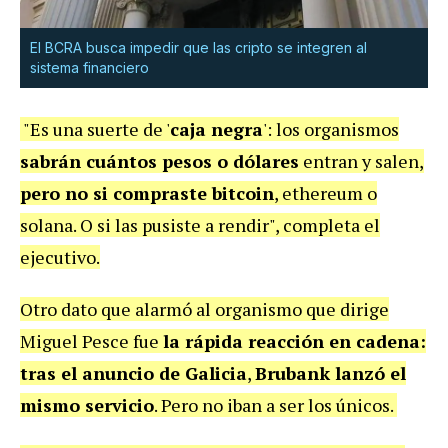
El BCRA busca impedir que las cripto se integren al
sistema financiero
"Es una suerte de '
caja negra
': los organismos
sabrán cuántos pesos o dólares
entran y salen,
pero no si compraste bitcoin
, ethereum o
solana. O si las pusiste a rendir", completa el
ejecutivo.
Otro dato que alarmó al organismo que dirige
Miguel Pesce fue
la rápida reacción en cadena:
tras el anuncio de Galicia
,
Brubank lanzó el
mismo servicio
. Pero no iban a ser los únicos.