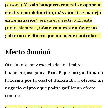
persona).
Y todo banquero central se opone al
efectivo por definición
,
más aún si se maneja
entre usuarios
", señala el directivo. En este
punto, plantea: "¿
Cómo va a estar a favor un
gobierno de dinero que no puede controlar
?".
Efecto dominó
Otra fuente, muy escuchada en el rubro
financiero, asegura a
iProUP
que "
no gustó nada
la forma por la cual el Galicia iba a ofrecer un
negocio cripto
y que podría gatillar un efecto
dominó".
En efecto,
la
entidad contrató a Lirium
, creada