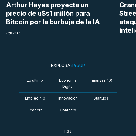
Arthur Hayes proyecta un
Gran
precio de u$s1 millón para
Stree
Bitcoin por la burbuja de la IA
ataq
intel
Por
B.D.
EXPLORÁ
iProUP
Lo último
Economía
Finanzas 4.0
Digital
Empleo 4.0
Innovación
Startups
Leaders
Contacto
RSS