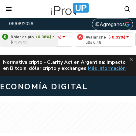
09/08/2026
Agreganos
library_add
Dólar cripto
(0,38%)
Cardano
(-0,02%)
Avalanche
(-0,93%)
Polk
$ 1573,55
u$s 0,20
u$s 6,48
u$s 0
ALERTA
Normativa cripto - Clarity Act en Argentina: impacto
en Bitcoin, dólar cripto y exchanges
Más información
CLARITY ACT EN AR
ECONOMÍA DIGITAL