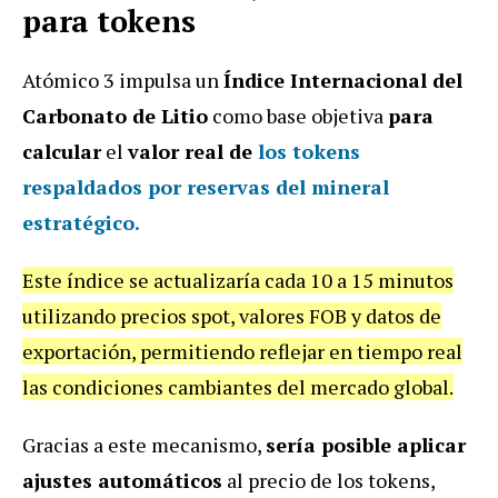
para tokens
Atómico 3 impulsa un
Índice Internacional del
Carbonato de Litio
como base objetiva
para
calcular
el
valor real de
los tokens
respaldados por reservas del mineral
estratégico.
Este índice se actualizaría cada 10 a 15 minutos
utilizando precios spot, valores FOB y datos de
exportación, permitiendo reflejar en tiempo real
las condiciones cambiantes del mercado global.
Gracias a este mecanismo,
sería posible aplicar
ajustes automáticos
al precio de los tokens,