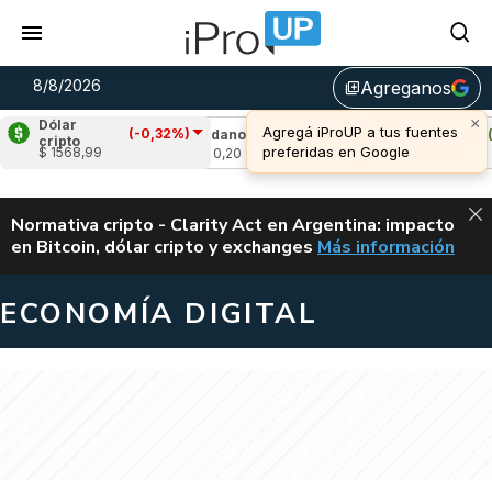
8/8/2026
Agreganos
library_add
×
Dólar
Agregá iProUP a tus fuentes
(-0,32%)
,81%)
Cardano
(1,59%)
Avalanche
(1,68
cripto
preferidas en Google
$ 1568,99
u$s 0,20
u$s 6,56
ALERTA
Normativa cripto - Clarity Act en Argentina: impacto
en Bitcoin, dólar cripto y exchanges
Más información
CLARITY ACT EN AR
ECONOMÍA DIGITAL