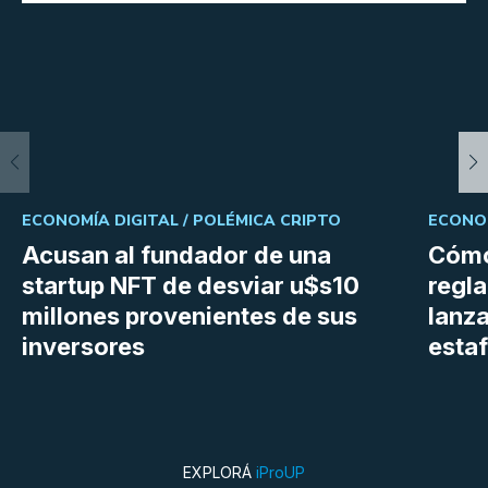
ECONOMÍA DIGITAL /
POLÉMICA CRIPTO
ECONOM
Acusan al fundador de una
Cómo
startup NFT de desviar u$s10
regl
millones provenientes de sus
lanza
inversores
estaf
EXPLORÁ
iProUP