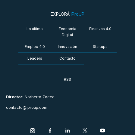
EXPLORÁ
iProUP
Lo último
Economía
Finanzas 4.0
Digital
Empleo 4.0
Innovación
Startups
Leaders
Contacto
RSS
Director:
Norberto Zocco
contacto@iproup.com