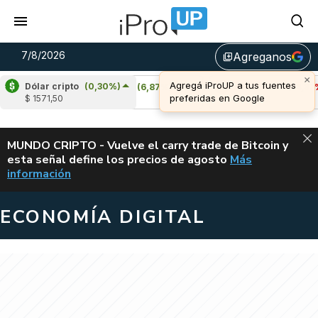
7/8/2026
Agreganos
library_add
Dólar cripto
(0,30%)
Cardano
(6,87%)
Avalanche
(-4,37%)
$ 1571,50
u$s 0,20
u$s 6,42
ALERTA
MUNDO CRIPTO - Vuelve el carry trade de Bitcoin y
esta señal define los precios de agosto
Más
VUELVE EL CAR
información
ECONOMÍA DIGITAL