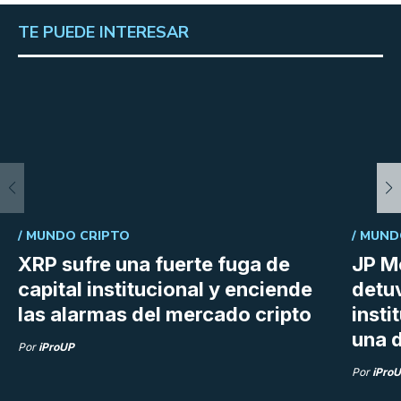
TE PUEDE INTERESAR
/
MUNDO CRIPTO
/
MUND
XRP sufre una fuerte fuga de
JP M
capital institucional y enciende
detu
las alarmas del mercado cripto
insti
una d
Por
iProUP
Por
iPro