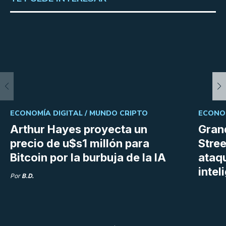
ECONOMÍA DIGITAL /
MUNDO CRIPTO
ECONOM
Arthur Hayes proyecta un
Gran
precio de u$s1 millón para
Stree
Bitcoin por la burbuja de la IA
ataq
intel
Por
B.D.