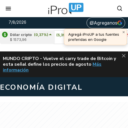
7/8/2026
Agreganos
library_add
Dólar cripto
(0,37%)
Cardano
(5,39%)
Avalanche
(-4,13%)
$ 1573,96
u$s 0,20
u$s 6,39
ALERTA
MUNDO CRIPTO - Vuelve el carry trade de Bitcoin y
esta señal define los precios de agosto
Más
VUELVE EL CAR
información
ECONOMÍA DIGITAL