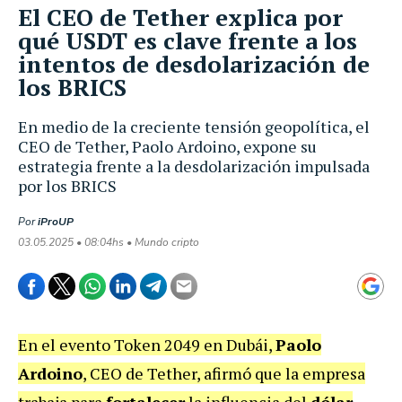
El CEO de Tether explica por
qué USDT es clave frente a los
intentos de desdolarización de
los BRICS
En medio de la creciente tensión geopolítica, el
CEO de Tether, Paolo Ardoino, expone su
estrategia frente a la desdolarización impulsada
por los BRICS
Por
iProUP
03.05.2025 • 08:04hs • Mundo cripto
En el evento Token 2049 en Dubái,
Paolo
Ardoino
, CEO de Tether, afirmó que la empresa
trabaja para
fortalecer
la influencia del
dólar