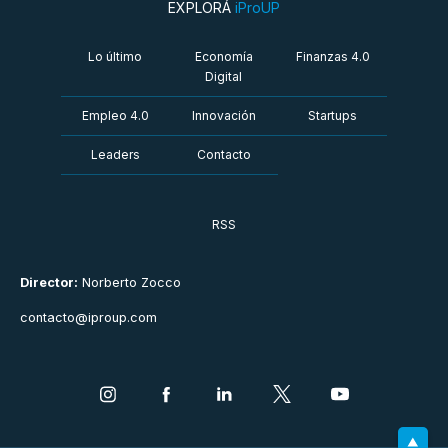
EXPLORÁ
iProUP
Lo último
Economía
Finanzas 4.0
Digital
Empleo 4.0
Innovación
Startups
Leaders
Contacto
RSS
Director:
Norberto Zocco
contacto@iproup.com