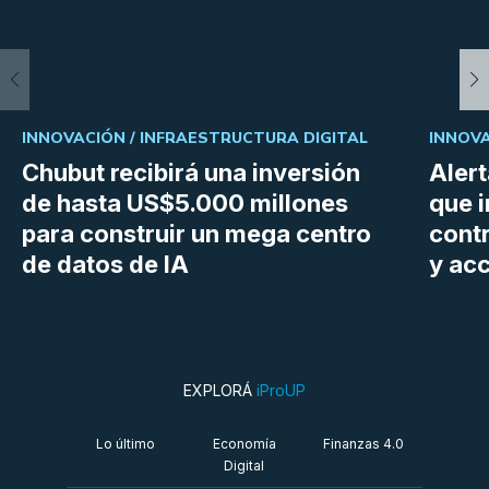
INNOVACIÓN /
INFRAESTRUCTURA DIGITAL
INNOVA
Chubut recibirá una inversión
Aler
de hasta US$5.000 millones
que i
para construir un mega centro
cont
de datos de IA
y ac
EXPLORÁ
iProUP
Lo último
Economía
Finanzas 4.0
Digital