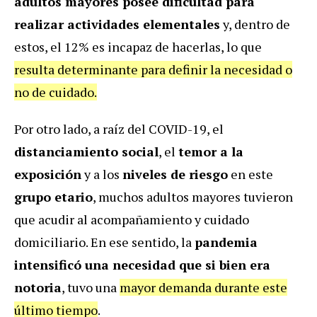
adultos mayores posee dificultad para
realizar actividades elementales
y, dentro de
estos, el 12% es incapaz de hacerlas, lo que
resulta determinante para definir la necesidad o
no de cuidado.
Por otro lado, a raíz del COVID-19, el
distanciamiento social
, el
temor a la
exposición
y a los
niveles de riesgo
en este
grupo etario
, muchos adultos mayores tuvieron
que acudir al acompañamiento y cuidado
domiciliario. En ese sentido, la
pandemia
intensificó una necesidad que si bien era
notoria
, tuvo una
mayor demanda durante este
último tiempo
.