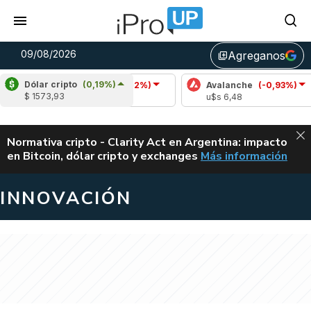
09/08/2026
Agreganos
library_add
Dólar cripto
(0,19%)
Cardano
(-0,02%)
Avalanche
(-0,93%)
Po
$ 1573,93
u$s 0,20
u$s 6,48
u$
ALERTA
Normativa cripto - Clarity Act en Argentina: impacto
en Bitcoin, dólar cripto y exchanges
Más información
CLARITY ACT EN AR
INNOVACIÓN