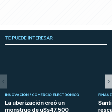
TE PUEDE INTERESAR
INNOVACIÓN /
COMERCIO ELECTRÓNICO
FINANZ
La uberización creó un
Santi
monstruo de u$s47.500
resc