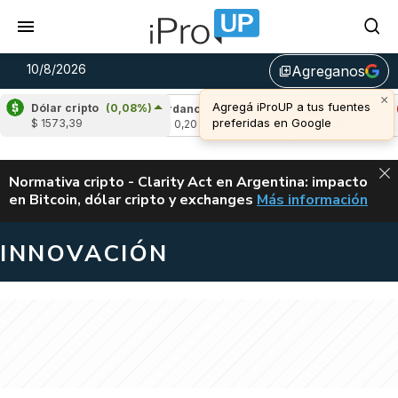
10/8/2026
Agreganos
library_add
×
Agregá iProUP a tus fuentes
Dólar cripto
(0,08%)
,07%)
Cardano
(-0,82%)
Avalanche
(-0,0
preferidas en Google
$ 1573,39
u$s 0,20
u$s 6,51
ALERTA
Normativa cripto - Clarity Act en Argentina: impacto
en Bitcoin, dólar cripto y exchanges
Más información
CLARITY ACT EN AR
INNOVACIÓN