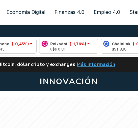
Economía Digital
Finanzas 4.0
Empleo 4.0
Sta
,45%)
Polkadot
(-1,76%)
Chainlink
(-0,90%)
u$s 0,81
u$s 8,18
ALERTA
Bitcoin, dólar cripto y exchanges
Más información
CLARITY ACT EN ARGENTI
INNOVACIÓN