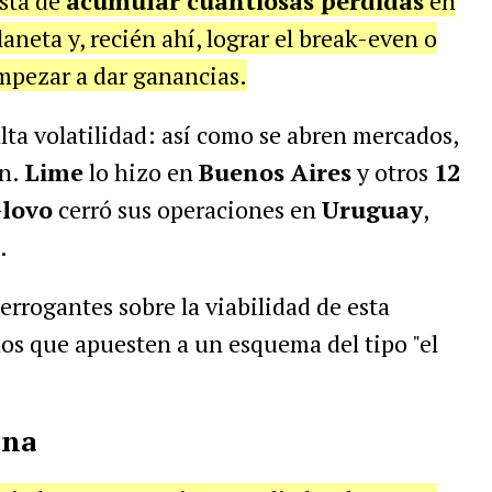
osta de
acumular cuantiosas pérdidas
en
neta y, recién ahí, lograr el break-even o
empezar a dar ganancias.
lta volatilidad: así como se abren mercados,
én.
Lime
lo hizo en
Buenos Aires
y otros
12
lovo
cerró sus operaciones en
Uruguay
,
.
terrogantes sobre la viabilidad de esta
los que apuesten a un esquema del tipo "el
ina