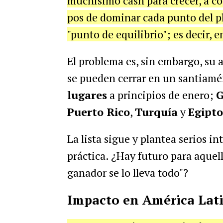
muchísimo cash para crecer, a c
pos de dominar cada punto del pla
"punto de equilibrio"; es decir, 
El problema es, sin embargo, su a
se pueden cerrar en un santiam
lugares
a principios de enero;
G
Puerto Rico
,
Turquía
y
Egipto
La lista sigue y plantea serios in
práctica. ¿Hay futuro para aquel
ganador se lo lleva todo"?
Impacto en América Lat