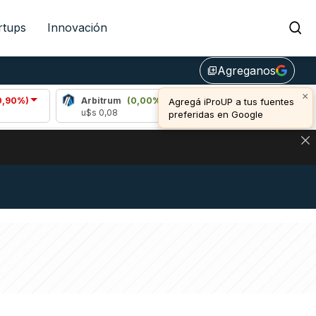
rtups
Innovación
Agreganos
library_add
×
Arbitrum
(0,00%)
Bitcoin
(0,79%)
Agregá iProUP a tus fuentes
u$s 0,08
u$s 64.849,00
preferidas en Google
NA: IMPACTO EN BITCOIN, DÓLAR CRIPTO Y EXCHANGES