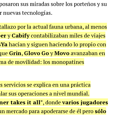
posaron sus miradas sobre los porteños y su
r nuevas tecnologías.
allazo por la actual fauna urbana, al menos
er
y
Cabify
contabilizaban miles de viajes
sYa
hacían y siguen haciendo lo propio con
 que
Grin
,
Glovo
Go
y
Movo
avanzaban en
rma de movilidad: los monopatines
 servicios se explica en una práctica
alar sus operaciones a nivel mundial.
er takes it all"
, donde
varios jugadores
un mercado para apoderarse de él pero
sólo