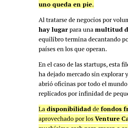
uno queda en pie
.
Al tratarse de negocios por volu
hay lugar
para una
multitud
d
equilibro termina decantando po
países en los que operan.
En el caso de las startups, esta 
ha dejado mercado sin explorar 
abrió oficinas por todo el mundo
replicados por infinidad de pequ
La
disponibilidad
de
fondos f
aprovechado por los
Venture Ca