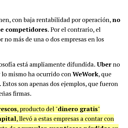
men, con baja rentabilidad por operación,
no
e competidores
. Por el contrario, el
r no más de una o dos empresas en los
filosofía está ampliamente difundida.
Uber
no
y lo mismo ha ocurrido con
WeWork
, que
. Estos son apenas dos ejemplos, que fueron
eñas firmas.
rescos
, producto del "
dinero gratis
"
pital
, llevó a estas empresas a contar con