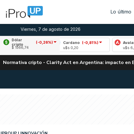
Lo último
Viernes, 7 de agosto de 2026
Dólar
(-0,26%)
(-1,61%)
Cardano
(-0,81%)
Avalanche
(-0
cripto
$ 1566,74
u$s 0,20
u$s 6,43
Normativa cripto - Clarity Act en Argentina: impacto en 
IPROUP
INNOVACIÓN