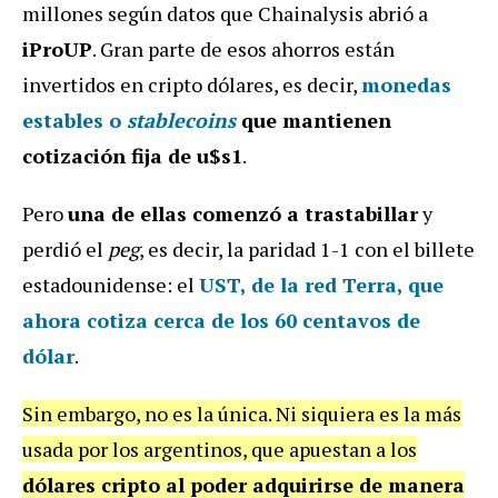
millones según datos que Chainalysis abrió a
iProUP
. Gran parte de esos ahorros están
invertidos en cripto dólares, es decir,
monedas
estables o
stablecoins
que mantienen
cotización fija de u$s1
.
Pero
una de ellas comenzó a trastabillar
y
perdió el
peg
, es decir, la paridad 1-1 con el billete
estadounidense: el
UST, de la red Terra, que
ahora cotiza cerca de los 60 centavos de
dólar
.
Sin embargo, no es la única. Ni siquiera es la más
usada por los argentinos, que apuestan a los
dólares cripto al poder adquirirse de manera