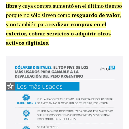
libre
y cuya compra aumentó en el último tiempo
porque no sólo sirven como
resguardo de valor
,
sino también para
realizar compras en el
exterior, cobrar servicios o adquirir otros
activos digitales
.