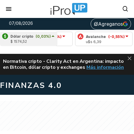
07/08/2026
Agreganos
library_add
Dólar cripto
(0,03%)
Cardano
(-3,60%)
Avalanche
(-0,55%)
Polka
$ 1574,52
u$s 0,20
u$s 6,39
u$s 0
ALERTA
Normativa cripto - Clarity Act en Argentina: impacto
en Bitcoin, dólar cripto y exchanges
Más información
CLARITY ACT EN AR
FINANZAS 4.0