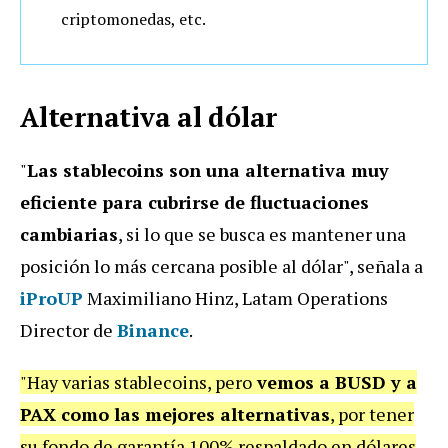
criptomonedas, etc.
Alternativa al dólar
"
Las stablecoins son una alternativa muy
eficiente para cubrirse de fluctuaciones
cambiarias
, si lo que se busca es mantener una
posición lo más cercana posible al dólar", señala a
iProUP
Maximiliano Hinz, Latam Operations
Director de
Binance
.
"Hay varias stablecoins, pero
vemos a BUSD y a
PAX como las mejores alternativas
, por tener
su fondo de garantía 100% respaldado en dólares