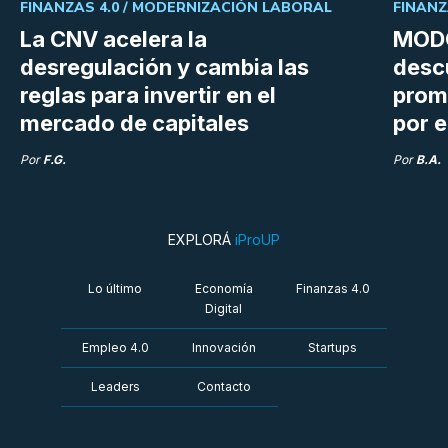
FINANZAS 4.0 /
MODERNIZACIÓN LABORAL
FINANZ
La CNV acelera la
MODO
desregulación y cambia las
desc
reglas para invertir en el
prom
mercado de capitales
por e
Por
F.G.
Por
B.A.
EXPLORÁ
iProUP
Lo último
Economía
Finanzas 4.0
Digital
Empleo 4.0
Innovación
Startups
Leaders
Contacto