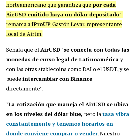
norteamericano que garantiza que
por cada
AirUSD emitido haya un dólar depositado
",
remarca a
iProUP
Gastón Levar, representante
local de Airtm.
Señala que el
AirUSD
"
se conecta con todas las
monedas de curso legal de Latinoamérica
y
con las otras stablecoins como DAI o el USDT, y se
puede
intercambiar con Binance
directamente".
"
La cotización que maneja el AirUSD se ubica
en los niveles del dólar blue,
pero la
tasa vibra
constantemente y tenemos
horarios en
donde conviene comprar o vender
. Nuestro