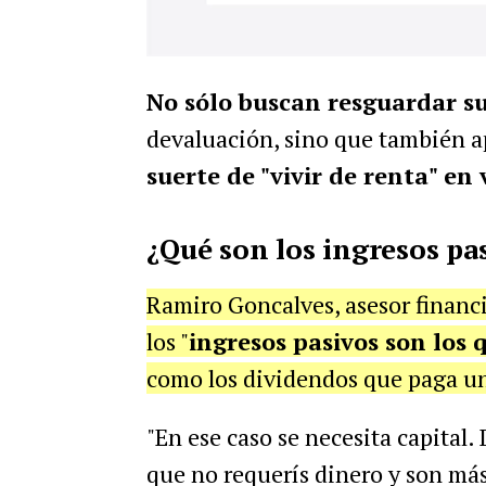
No sólo buscan resguardar s
devaluación, sino que también a
suerte de "vivir de renta" en 
¿Qué son los ingresos pa
Ramiro Goncalves, asesor financi
los "
ingresos pasivos son los 
como los dividendos que paga un
"En ese caso se necesita capital.
que no requerís dinero y son más