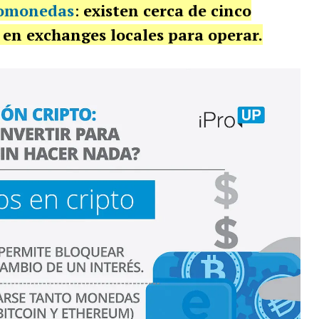
tomonedas
:
existen cerca de cinco
 en exchanges locales para operar.