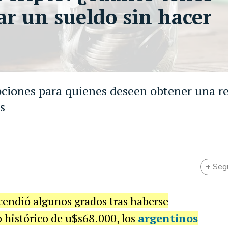
ar un sueldo sin hacer
pciones para quienes deseen obtener una r
s
+ Seg
escendió algunos grados tras haberse
 histórico de u$s68.000, los
argentinos