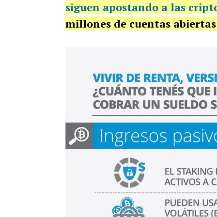
siguen apostando a las crip
millones de cuentas abiertas