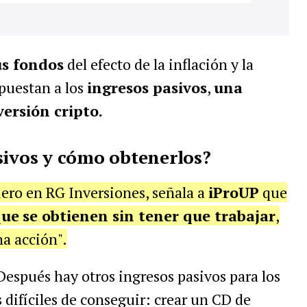
us fondos
del efecto de la inflación y la
puestan a los
ingresos pasivos
,
una
versión cripto.
sivos y cómo obtenerlos?
ero en RG Inversiones, señala a
iProUP
que
que
se obtienen sin tener que trabajar
,
a acción".
 Después hay otros ingresos pasivos para los
 difíciles de conseguir: crear un CD de