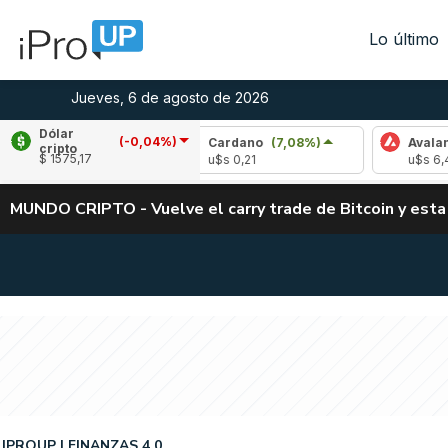
Lo último
Jueves, 6 de agosto de 2026
Dólar
(-0,04%)
3,10%)
Cardano
(7,08%)
Avalanche
(-3,6
cripto
$ 1575,17
u$s 0,21
u$s 6,45
MUNDO CRIPTO - Vuelve el carry trade de Bitcoin y esta
IPROUP
FINANZAS 4.0