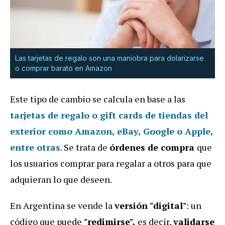
Las tarjetas de regalo son una maniobra para dolarizarse
o comprar barato en Amazon
Este tipo de cambio se calcula en base a las
tarjetas de regalo o gift cards
de tiendas del
exterior como
Amazon, eBay, Google o Apple
,
entre otras
. Se trata de
órdenes de compra
que
los usuarios comprar para regalar a otros para que
adquieran lo que deseen.
En Argentina se vende la
versión "digital"
: un
código que puede
"redimirse",
es decir,
validarse