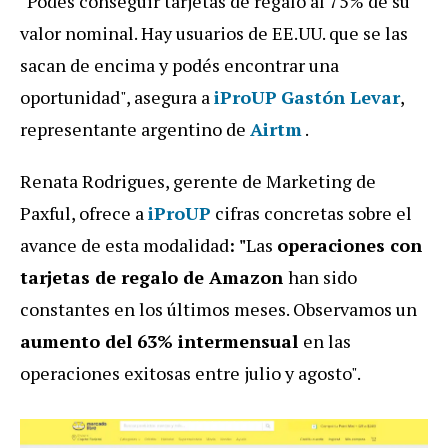
"Podés conseguir tarjetas de regalo al 75% de su
valor nominal. Hay usuarios de EE.UU. que se las
sacan de encima y podés encontrar una
oportunidad", asegura a
iProUP
Gastón Levar
,
representante argentino de
Airtm
.
Renata Rodrigues, gerente de Marketing de
Paxful, ofrece a
iProUP
cifras concretas sobre el
avance de esta modalidad
: "
Las
operaciones con
tarjetas de regalo de Amazon
han sido
constantes en los últimos meses. Observamos un
aumento del 63% intermensual
en las
operaciones exitosas entre julio y agosto".