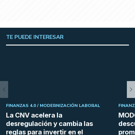
TE PUEDE INTERESAR
FINANZAS 4.0 /
MODERNIZACIÓN LABORAL
FINANZ
La CNV acelera la
MODO
desregulación y cambia las
desc
reglas para invertir en el
prom