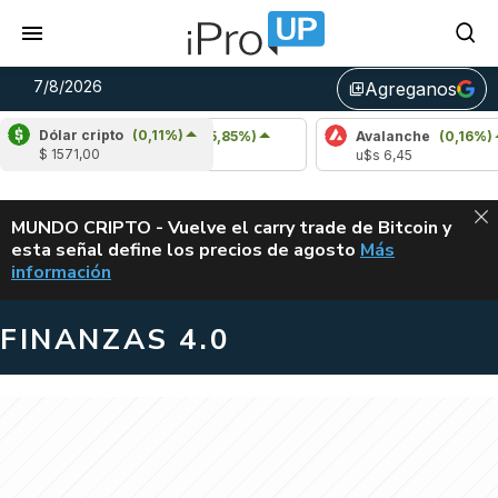
7/8/2026
Agreganos
library_add
Dólar cripto
(0,11%)
Cardano
(5,85%)
Avalanche
(0,16%)
$ 1571,00
u$s 0,20
u$s 6,45
ALERTA
MUNDO CRIPTO - Vuelve el carry trade de Bitcoin y
esta señal define los precios de agosto
Más
VUELVE EL CAR
información
FINANZAS 4.0