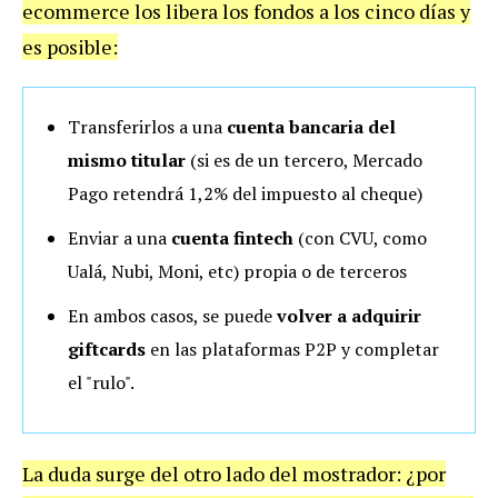
ecommerce los libera los fondos a los cinco días y
es posible:
Transferirlos a una
cuenta bancaria del
mismo titular
(si es de un tercero, Mercado
Pago retendrá 1,2% del impuesto al cheque)
Enviar a una
cuenta fintech
(con CVU, como
Ualá, Nubi, Moni, etc) propia o de terceros
En ambos casos, se puede
volver a adquirir
giftcards
en las plataformas P2P y completar
el "rulo".
La duda surge del otro lado del mostrador: ¿por