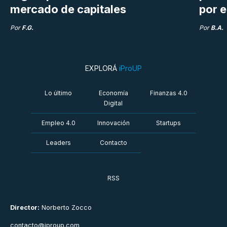
mercado de capitales
por e
Por
F.G.
Por
B.A.
EXPLORÁ
iProUP
Lo último
Economía
Finanzas 4.0
Digital
Empleo 4.0
Innovación
Startups
Leaders
Contacto
RSS
Director:
Norberto Zocco
contacto@iproup.com