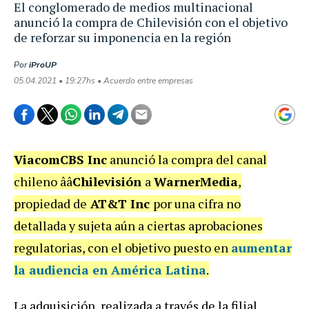
El conglomerado de medios multinacional
anunció la compra de Chilevisión con el objetivo
de reforzar su imponencia en la región
Por
iProUP
05.04.2021 • 19:27hs • Acuerdo entre empresas
ViacomCBS Inc
anunció la compra del canal
chileno ââ
Chilevisión
a
WarnerMedia
,
propiedad de
AT&T Inc
por una cifra no
detallada y sujeta aún a ciertas aprobaciones
regulatorias, con el objetivo puesto en
aumentar
la audiencia en América Latina
.
La adquisición, realizada a través de la filial