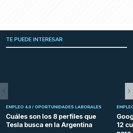
TE PUEDE INTERESAR
EMPLEO 4.0 /
OPORTUNIDADES LABORALES
EMPLEO
Cuáles son los 8 perfiles que
Goog
Tesla busca en la Argentina
12 cu