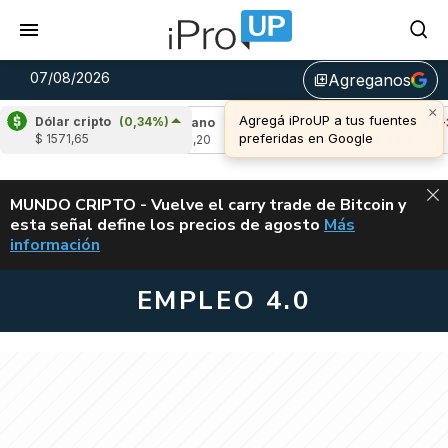
07/08/2026
Agreganos
library_add
×
Agregá iProUP a tus fuentes
Dólar cripto
(0,34%)
60%)
Cardano
(5,95%)
Avalanche
(-3,16%
preferidas en Google
$ 1571,65
u$s 0,20
u$s 6,45
ALERTA
MUNDO CRIPTO - Vuelve el carry trade de Bitcoin y
esta señal define los precios de agosto
Más
VUELVE EL CAR
información
EMPLEO 4.0