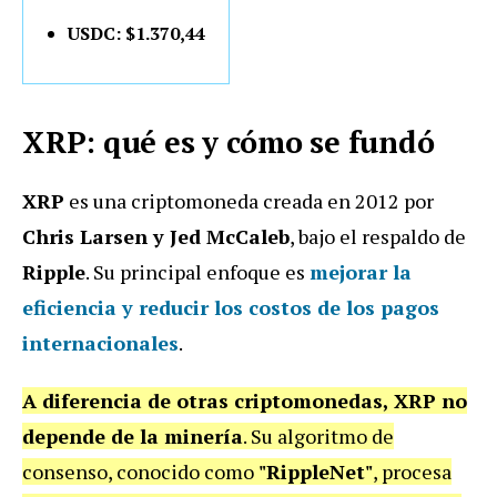
USDC: $1.370,44
XRP: qué es y cómo se fundó
XRP
es una criptomoneda creada en 2012 por
Chris Larsen y Jed McCaleb
, bajo el respaldo de
Ripple
. Su principal enfoque es
mejorar la
eficiencia y reducir los costos de los pagos
internacionales
.
A diferencia de otras criptomonedas, XRP no
depende de la minería
. Su algoritmo de
consenso, conocido como
"RippleNet"
, procesa