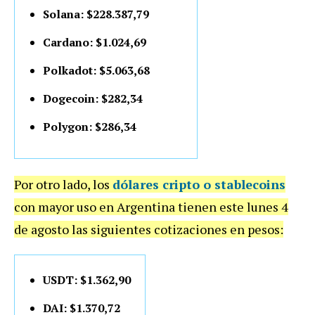
Solana: $228.387,79
Cardano: $1.024,69
Polkadot: $5.063,68
Dogecoin: $282,34
Polygon: $286,34
Por otro lado, los
dólares cripto o stablecoins
con mayor uso en Argentina tienen este lunes 4
de agosto las siguientes cotizaciones en pesos:
USDT: $1.362,90
DAI: $1.370,72