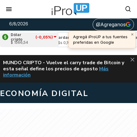
6/8/2026
Agreganos
library_add
×
Dólar
Agregá iProUP a tus fuentes
(-0,05%)
(-1,93%)
Cardano
(-0,07%)
Avalanche
(0
cripto
preferidas en Google
$ 1566,54
5
u$s 0,19
u$s 6,65
ALERTA
MUNDO CRIPTO - Vuelve el carry trade de Bitcoin y
esta señal define los precios de agosto
Más
VUELVE EL CAR
información
ECONOMÍA DIGITAL