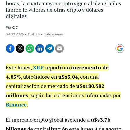
horas, la cuarta mayor cripto sigue al alza. Cuáles
fueron lo valores de otras cripto y dólares
digitales
Por
C.C.
04.08.2025 • 15:45hs • Cotizaciones
Este lunes,
XRP
reportó un
incremento de
4,83%
, ubicándose en
u$s3,04
, con una
capitalización de mercado de
u$s180.582
millones
, según las cotizaciones informadas por
Binance
.
El mercado cripto global asciende a
u$s3,76
billones
de capitalización este lunes 4 de agosto,