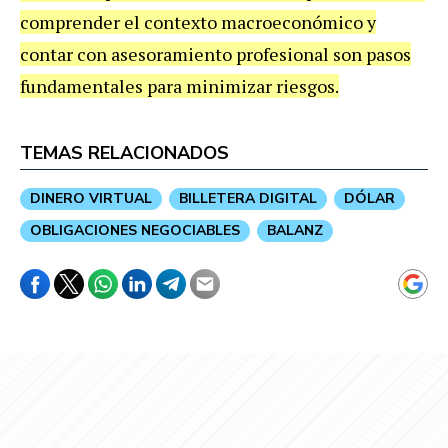
comprender el contexto macroeconómico y
contar con asesoramiento profesional son pasos
fundamentales para minimizar riesgos.
TEMAS RELACIONADOS
DINERO VIRTUAL
BILLETERA DIGITAL
DÓLAR
OBLIGACIONES NEGOCIABLES
BALANZ