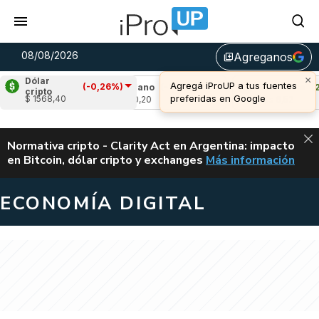
08/08/2026
Agreganos
library_add
×
Dólar
Agregá iProUP a tus fuentes
(-0,26%)
,69%)
Cardano
(-1,43%)
Avalanche
(2,29
cripto
preferidas en Google
$ 1568,40
u$s 0,20
u$s 6,52
ALERTA
Normativa cripto - Clarity Act en Argentina: impacto
en Bitcoin, dólar cripto y exchanges
Más información
CLARITY ACT EN AR
ECONOMÍA DIGITAL