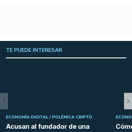
TE PUEDE INTERESAR
ECONOMÍA DIGITAL /
POLÉMICA CRIPTO
ECONOM
Acusan al fundador de una
Cómo