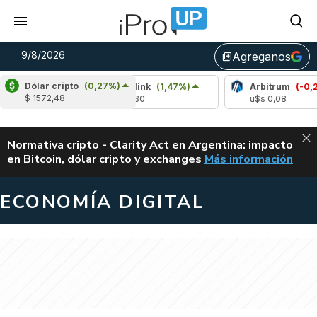
9/8/2026
Agreganos
library_add
Dólar cripto
(0,27%)
Chainlink
(1,47%)
Arbitrum
(-0,27%)
$ 1572,48
u$s 8,30
u$s 0,08
ALERTA
Normativa cripto - Clarity Act en Argentina: impacto
en Bitcoin, dólar cripto y exchanges
Más información
CLARITY ACT EN AR
ECONOMÍA DIGITAL