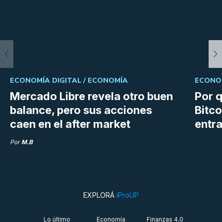
ECONOMÍA DIGITAL /
ECONOMÍA
ECONOM
Mercado Libre revela otro buen
Por q
balance, pero sus acciones
Bitco
caen en el after market
entra
Por
M.B
EXPLORÁ
iProUP
Lo último
Economía
Finanzas 4.0