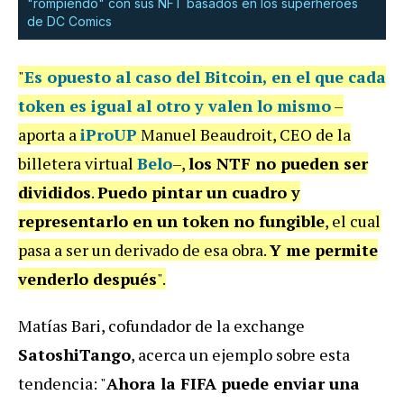
"rompiendo" con sus NFT basados en los superhéroes
de DC Comics
"
Es opuesto al caso del Bitcoin, en el que cada
token es igual al otro y valen lo mismo
–
aporta a
iProUP
Manuel Beaudroit, CEO de la
billetera virtual
Belo
–,
los NTF no pueden ser
divididos
.
Puedo pintar un cuadro y
representarlo en un token no fungible
, el cual
pasa a ser un derivado de esa obra.
Y me permite
venderlo después
".
Matías Bari, cofundador de la exchange
SatoshiTango
, acerca un ejemplo sobre esta
tendencia: "
Ahora la FIFA puede enviar una