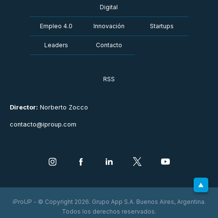
Digital
Empleo 4.0
Innovación
Startups
Leaders
Contacto
RSS
Director:
Norberto Zocco
contacto@iproup.com
iProUP - © Copyright 2026. Grupo App S.A. Buenos Aires, Argentina.
Todos los derechos reservados.