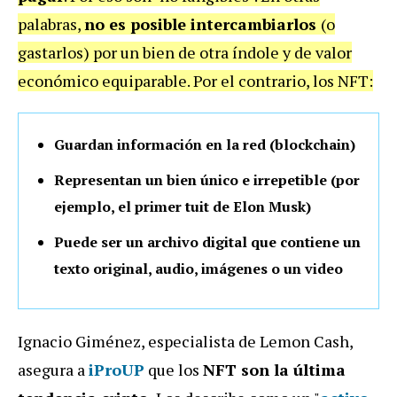
palabras,
no es posible intercambiarlos
(o
gastarlos) por un bien de otra índole y de valor
económico equiparable. Por el contrario, los NFT:
Guardan información en la red (blockchain)
Representan un bien único e irrepetible (por
ejemplo, el primer tuit de Elon Musk)
Puede ser un archivo digital que contiene un
texto original, audio, imágenes o un video
Ignacio Giménez, especialista de Lemon Cash,
asegura a
iProUP
que los
NFT son la última