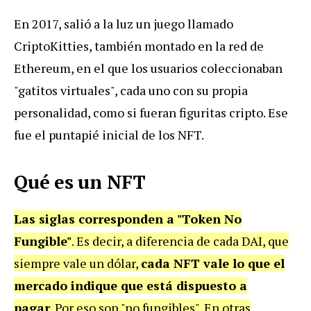
En 2017, salió a la luz un juego llamado
CriptoKitties, también montado en la red de
Ethereum, en el que los usuarios coleccionaban
"gatitos virtuales", cada uno con su propia
personalidad, como si fueran figuritas cripto. Ese
fue el puntapié inicial de los NFT.
Qué es un NFT
Las siglas corresponden a "Token No
Fungible"
. Es decir, a diferencia de cada DAI, que
siempre vale un dólar,
cada NFT vale lo que el
mercado indique que está dispuesto a
pagar
. Por eso son "no fungibles". En otras