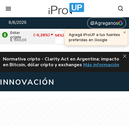
8/8/2026
Agreganos
library_add
Dólar
(-0,26%)
Cardano
(-1,44%)
Avalanche
(2,29%)
cripto
$ 1569,56
u$s 0,20
u$s 6,52
ALERTA
Normativa cripto - Clarity Act en Argentina: impacto
en Bitcoin, dólar cripto y exchanges
Más información
CLARITY ACT EN AR
INNOVACIÓN