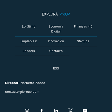
EXPLORÁ
iProUP
Lo último
Economía
Finanzas 4.0
Digital
Empleo 4.0
Innovación
Startups
Leaders
Contacto
RSS
Director:
Norberto Zocco
contacto@iproup.com