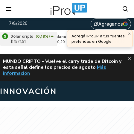
7/8/2026
Agreganos
library_add
Dólar cripto
(0,18%)
8%)
Cardano
(6,95%)
Avalanche
(-4,38%)
$ 1571,51
u$s 0,20
u$s 6,42
ALERTA
MUNDO CRIPTO - Vuelve el carry trade de Bitcoin y
esta señal define los precios de agosto
Más
VUELVE EL CAR
información
INNOVACIÓN