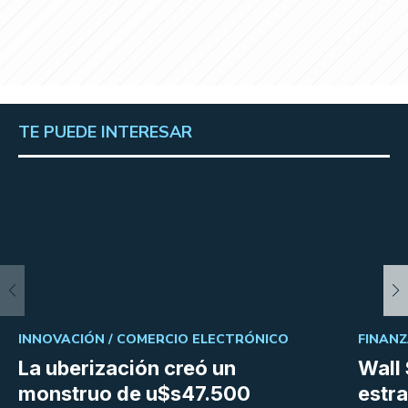
TE PUEDE INTERESAR
INNOVACIÓN /
COMERCIO ELECTRÓNICO
FINANZ
La uberización creó un
Wall 
monstruo de u$s47.500
estra