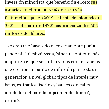
inversión minorista, que benefició a eToro:
sus
usuarios crecieron un 33% en 2020 y la
facturación, que en 2019 se había desplomado un
34%, se disparó un 147% hasta alcanzar los 605
millones de dólares.
"No creo que haya sido necesariamente por la
pandemia", deslizó Assia, "sino un contexto más
amplio en el que se juntan varias circunstancias
que crearon un punto de inflexión para toda una
generación a nivel global: tipos de interés muy
bajos, estímulos fiscales y bancos centrales
alrededor del mundo imprimiendo dinero",
estimó.