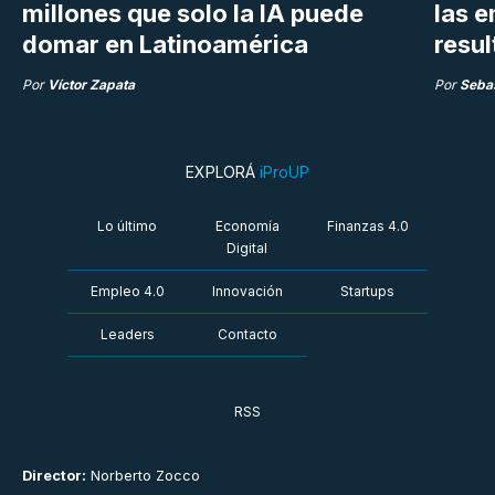
millones que solo la IA puede
las 
domar en Latinoamérica
resu
Por
Víctor Zapata
Por
Sebas
EXPLORÁ
iProUP
Lo último
Economía
Finanzas 4.0
Digital
Empleo 4.0
Innovación
Startups
Leaders
Contacto
RSS
Director:
Norberto Zocco