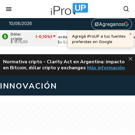
10/08/2026
Agreganos
library_add
×
Dólar
Agregá iProUP a tus fuentes
(-0,10%)
(0,11%)
Cardano
(-0,17%)
Avalanche
(0,
cripto
preferidas en Google
$ 1575,00
u$s 0,20
u$s 6,54
ALERTA
Normativa cripto - Clarity Act en Argentina: impacto
en Bitcoin, dólar cripto y exchanges
Más información
CLARITY ACT EN AR
INNOVACIÓN