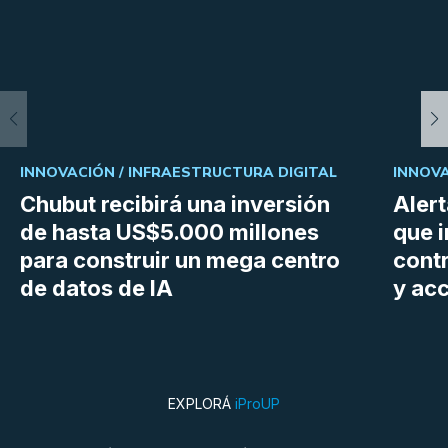
INNOVACIÓN /
INFRAESTRUCTURA DIGITAL
INNOVA
Chubut recibirá una inversión
Aler
de hasta US$5.000 millones
que i
para construir un mega centro
cont
de datos de IA
y ac
EXPLORÁ
iProUP