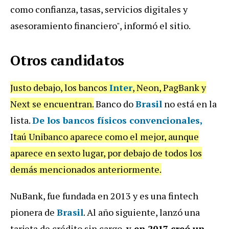
como confianza, tasas, servicios digitales y
asesoramiento financiero", informó el sitio.
Otros candidatos
Justo debajo, los bancos
Inter
, Neon, PagBank y
Next se encuentran.
Banco do
Brasil
no está en la
lista.
De los bancos físicos convencionales,
I
taú Unibanco aparece como el mejor, aunque
aparece en sexto lugar, por debajo de todos los
demás mencionados anteriormente.
NuBank, fue fundada en 2013 y es una fintech
pionera de
Brasil
. Al año siguiente, lanzó una
tarjeta de crédito sin cargo,
y en 2017 creó un