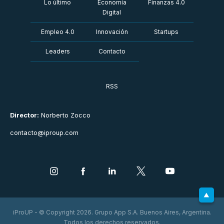
Lo último
Economía
Finanzas 4.0
Digital
Empleo 4.0
Innovación
Startups
Leaders
Contacto
RSS
Director:
Norberto Zocco
contacto@iproup.com
iProUP - © Copyright 2026. Grupo App S.A. Buenos Aires, Argentina.
Todos los derechos reservados.