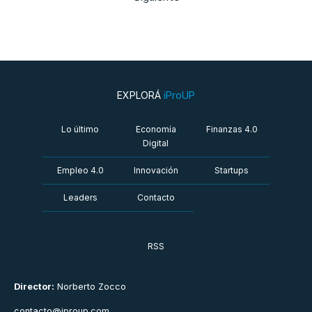
EXPLORÁ
iProUP
Lo último
Economía
Finanzas 4.0
Digital
Empleo 4.0
Innovación
Startups
Leaders
Contacto
RSS
Director:
Norberto Zocco
contacto@iproup.com