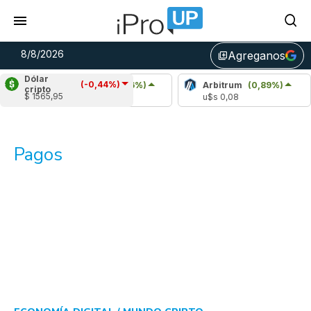
8/8/2026
Agreganos
library_add
Dólar
(-0,44%)
Chainlink
(0,96%)
Arbitrum
(0,89%)
B
cripto
$ 1565,95
u$s 8,25
u$s 0,08
u
Pagos