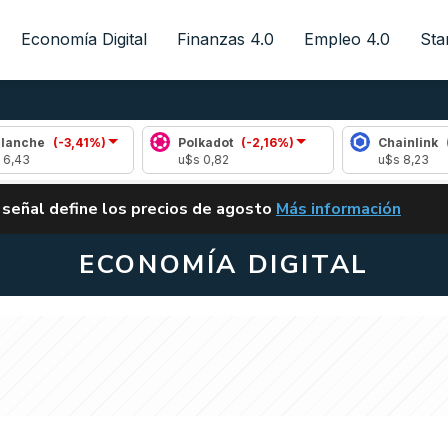
Economía Digital
Finanzas 4.0
Empleo 4.0
Sta
3,41%)
Polkadot
(-2,16%)
Chainlink
(0,90%)
u$s 0,82
u$s 8,23
ALERTA
 señal define los precios de agosto
Más información
VUELVE EL CARRY TRA
ECONOMÍA DIGITAL