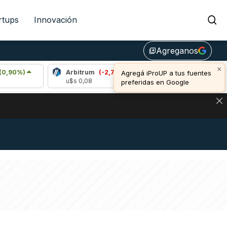
rtups
Innovación
Agreganos
library_add
×
Arbitrum
(-2,72%)
Bitcoin
(-0,26%)
Agregá iProUP a tus fuentes
u$s 0,08
u$s 64.385,00
preferidas en Google
DE DE BITCOIN Y ESTA SEÑAL DEFINE LOS PRECIOS DE AG