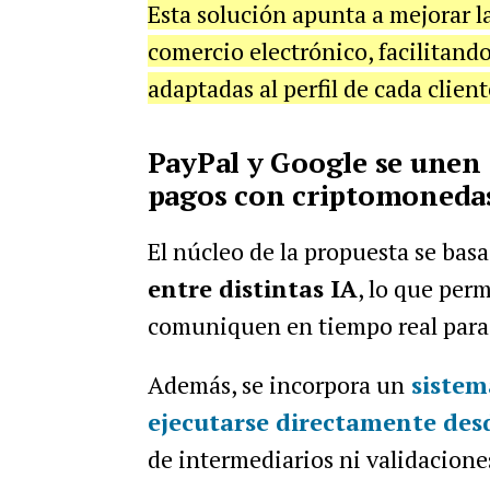
Esta solución apunta a mejorar l
comercio electrónico, facilitando
adaptadas al perfil de cada client
PayPal y Google se unen 
pagos con criptomonedas
El núcleo de la propuesta se bas
entre distintas IA
, lo que per
comuniquen en tiempo real para 
Además, se incorpora un
sistem
ejecutarse directamente des
de intermediarios ni validacione