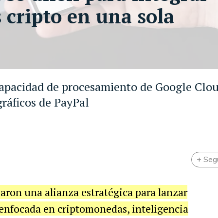
 cripto en una sola
capacidad de procesamiento de Google Clo
gráficos de PayPal
+ Seg
aron una alianza estratégica para lanzar
enfocada en criptomonedas, inteligencia