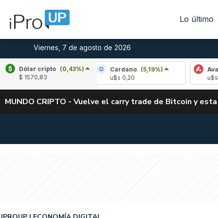
Lo último
Viernes, 7 de agosto de 2026
Dólar cripto
(0,43%)
(-2,14%)
Cardano
(5,19%)
Avalanche
(-
$ 1570,83
4
u$s 0,20
u$s 6,43
MUNDO CRIPTO - Vuelve el carry trade de Bitcoin y esta
IPROUP
ECONOMÍA DIGITAL