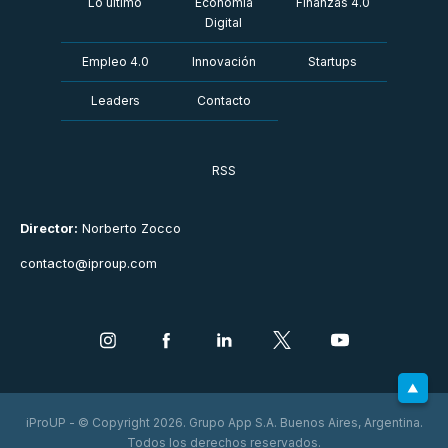
Lo último
Economía
Finanzas 4.0
Digital
Empleo 4.0
Innovación
Startups
Leaders
Contacto
RSS
Director:
Norberto Zocco
contacto@iproup.com
iProUP - © Copyright 2026. Grupo App S.A. Buenos Aires, Argentina.
Todos los derechos reservados.