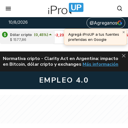
10/8/2026
Agreganos
library_add
Dólar cripto
(0,45%)
Cardano
(-2,23%)
Avalanche
(-0,76%)
$ 1577,86
u$s 0,19
u$s 6,48
ALERTA
Normativa cripto - Clarity Act en Argentina: impacto
en Bitcoin, dólar cripto y exchanges
Más información
CLARITY ACT EN AR
EMPLEO 4.0