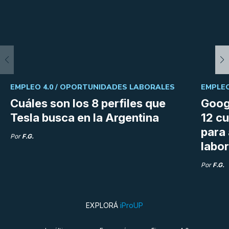
EMPLEO 4.0 /
OPORTUNIDADES LABORALES
EMPLEO
Cuáles son los 8 perfiles que
Goog
Tesla busca en la Argentina
12 cu
para
Por
F.G.
labor
Por
F.G.
EXPLORÁ
iProUP