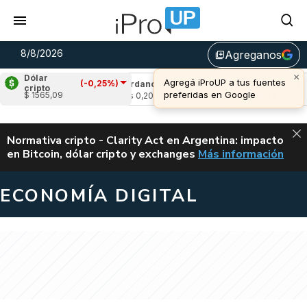
8/8/2026
Agreganos
library_add
×
Dólar
Agregá iProUP a tus fuentes
(-0,25%)
1,31%)
Cardano
(0,73%)
Avalanche
(1,9
cripto
preferidas en Google
$ 1565,09
u$s 0,20
u$s 6,53
ALERTA
Normativa cripto - Clarity Act en Argentina: impacto
en Bitcoin, dólar cripto y exchanges
Más información
CLARITY ACT EN AR
ECONOMÍA DIGITAL