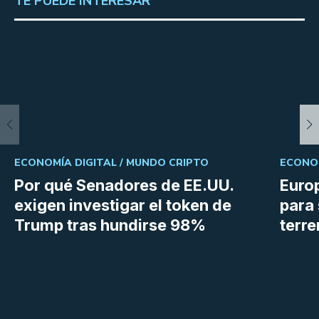
TE PUEDE INTERESAR
ECONOMÍA DIGITAL /
MUNDO CRIPTO
ECONOM
Por qué Senadores de EE.UU.
Euro
exigen investigar el token de
para 
Trump tras hundirse 98%
terr