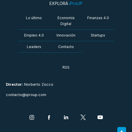
EXPLORÁ
iProUP
Lo último
Economía
Finanzas 4.0
Digital
Empleo 4.0
Innovación
Startups
Leaders
Contacto
RSS
Director:
Norberto Zocco
contacto@iproup.com