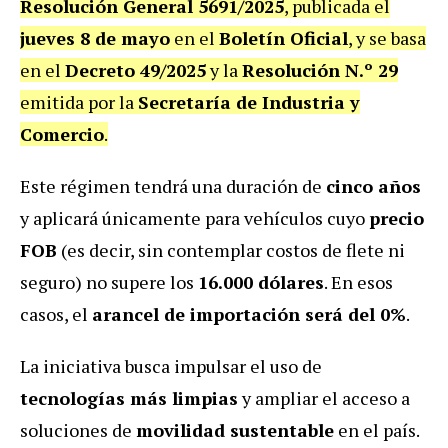
Resolución General 5691/2025
, publicada el
jueves 8 de mayo
en el
Boletín Oficial
, y se basa
en el
Decreto 49/2025
y la
Resolución N.º 29
emitida por la
Secretaría de Industria y
Comercio
.
Este régimen tendrá una duración de
cinco años
y aplicará únicamente para vehículos cuyo
precio
FOB
(es decir, sin contemplar costos de flete ni
seguro) no supere los
16.000 dólares
. En esos
casos, el
arancel de importación será del 0%
.
La iniciativa busca impulsar el uso de
tecnologías más limpias
y ampliar el acceso a
soluciones de
movilidad sustentable
en el país.