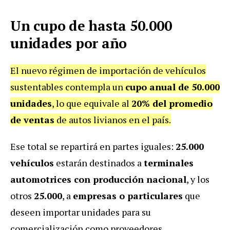
Un cupo de hasta 50.000
unidades por año
El nuevo régimen de importación de vehículos
sustentables contempla un
cupo anual de 50.000
unidades
, lo que equivale al
20% del promedio
de ventas
de autos livianos en el país.
Ese total se repartirá en partes iguales:
25.000
vehículos
estarán destinados a
terminales
automotrices con producción nacional
, y los
otros
25.000
, a
empresas o particulares
que
deseen importar unidades para su
comercialización como proveedores.