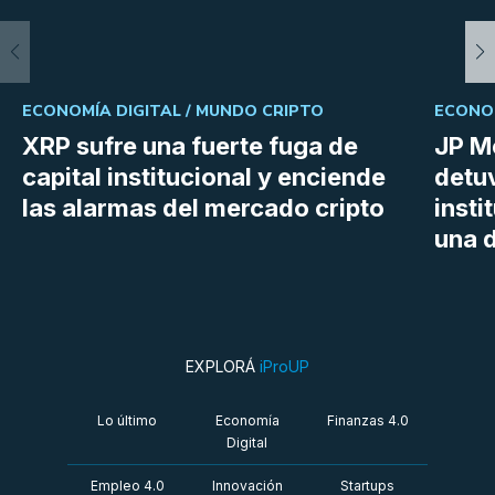
ECONOMÍA DIGITAL /
MUNDO CRIPTO
ECONOM
XRP sufre una fuerte fuga de
JP M
capital institucional y enciende
detu
las alarmas del mercado cripto
insti
una d
EXPLORÁ
iProUP
Lo último
Economía
Finanzas 4.0
Digital
Empleo 4.0
Innovación
Startups