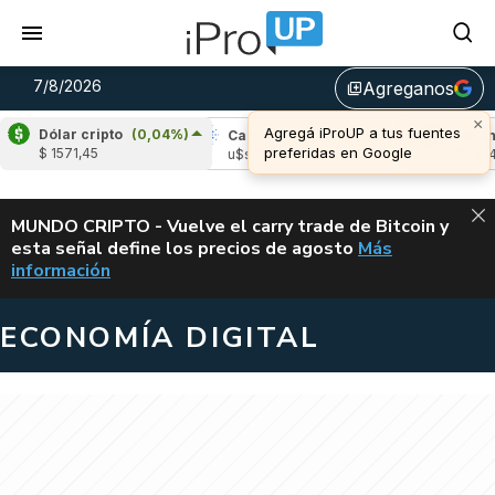
7/8/2026
Agreganos
library_add
×
Agregá iProUP a tus fuentes
Dólar cripto
(0,04%)
ple
(-0,96%)
Cardano
(6,22%)
Avalanche
preferidas en Google
$ 1571,45
 1,04
u$s 0,20
u$s 6,46
ALERTA
MUNDO CRIPTO - Vuelve el carry trade de Bitcoin y
esta señal define los precios de agosto
Más
VUELVE EL CAR
información
ECONOMÍA DIGITAL