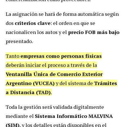
La asignación se hará de forma automática según
dos
criterios clave
: el orden en que se
nacionalicen los autos y el
precio FOB más bajo
presentado.
Tanto
empresas como personas físicas
deberán iniciar el proceso a través de la
Ventanilla Única de Comercio Exterior
Argentino (VUCEA)
y del sistema de
Trámites
a Distancia (TAD)
.
Toda la gestión será validada digitalmente
mediante el
Sistema Informático MALVINA
(SIM)
, y los detalles están disponibles en el