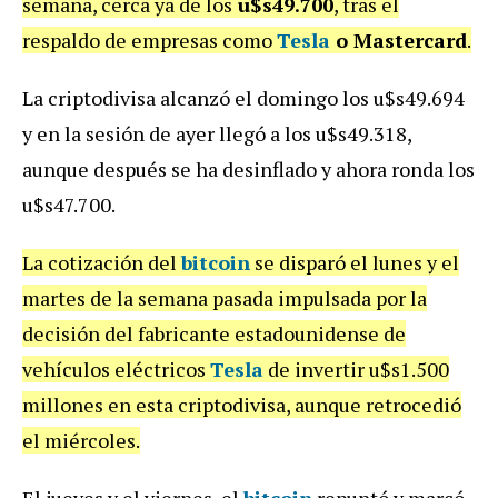
semana, cerca ya de los
u$s49.700
, tras el
respaldo de empresas como
Tesla
o Mastercard
.
La criptodivisa alcanzó el domingo los u$s49.694
y en la sesión de ayer llegó a los u$s49.318,
aunque después se ha desinflado y ahora ronda los
u$s47.700.
La cotización del
bitcoin
se disparó el lunes y el
martes de la semana pasada impulsada por la
decisión del fabricante estadounidense de
vehículos eléctricos
Tesla
de invertir u$s1.500
millones en esta criptodivisa, aunque retrocedió
el miércoles.
El jueves y el viernes, el
bitcoin
repuntó y marcó