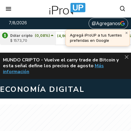
7/8/2026
Agreganos
library_add
Dólar cripto
(0,08%)
Cardano
(4,90%)
Avalanche
(0,15%)
$ 1573,70
u$s 0,20
u$s 6,47
ALERTA
MUNDO CRIPTO - Vuelve el carry trade de Bitcoin y
esta señal define los precios de agosto
Más
VUELVE EL CAR
información
ECONOMÍA DIGITAL