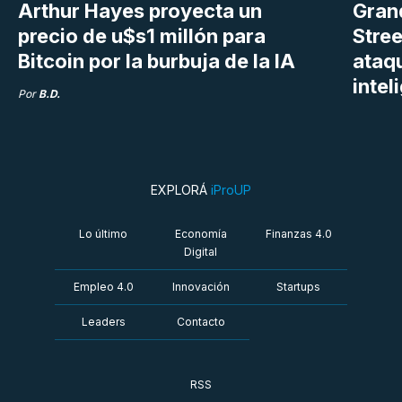
Arthur Hayes proyecta un
Gran
precio de u$s1 millón para
Stree
Bitcoin por la burbuja de la IA
ataq
intel
Por
B.D.
EXPLORÁ
iProUP
Lo último
Economía
Finanzas 4.0
Digital
Empleo 4.0
Innovación
Startups
Leaders
Contacto
RSS