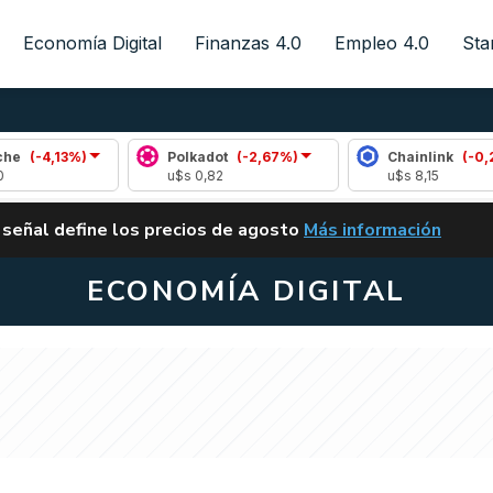
Economía Digital
Finanzas 4.0
Empleo 4.0
Sta
13%)
Polkadot
(-2,67%)
Chainlink
(-0,28%)
u$s 0,82
u$s 8,15
ALERTA
 señal define los precios de agosto
Más información
VUELVE EL CARRY TRA
ECONOMÍA DIGITAL