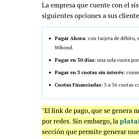
La empresa que cuente con el si
siguientes opciones a sus client
Pagar Ahora
: con tarjeta de débito,
Wibond.
Pagar en 30 días
: una sola cuota po
Pagar en 3 cuotas sin interés
: conse
Cuotas Financiadas
: 3 a 36 cuotas 
"El link de pago, que se genera 
por redes. Sin embargo, la
plata
sección que permite generar nue