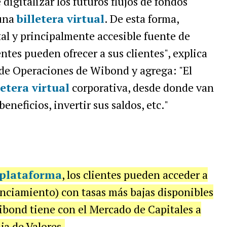
igitalizar los futuros flujos de fondos
 una
billetera virtual
. De esta forma,
al y principalmente accesible fuente de
tes pueden ofrecer a sus clientes", explica
 de Operaciones de Wibond y agrega: "El
letera virtual
corporativa, desde donde van
beneficios, invertir sus saldos, etc."
plataforma
, los clientes pueden acceder a
nanciamiento) con tasas más bajas disponibles
ibond tiene con el Mercado de Capitales a
ja de Valores.