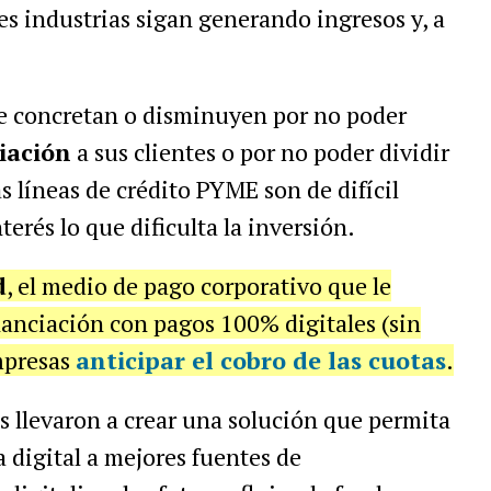
tes industrias sigan generando ingresos y, a
se concretan o disminuyen por no poder
iación
a sus clientes o por no poder dividir
s líneas de crédito PYME son de difícil
terés lo que dificulta la inversión.
d
, el medio de pago corporativo que le
inanciación con pagos 100% digitales (sin
empresas
anticipar el cobro de las cuotas
.
s llevaron a crear una solución que permita
 digital a mejores fuentes de