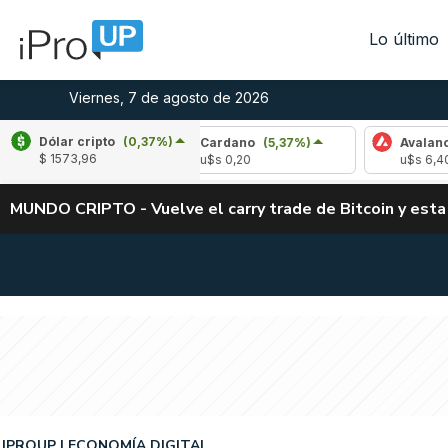
Lo último
Viernes, 7 de agosto de 2026
Dólar cripto
(0,37%)
-2,48%)
Cardano
(5,37%)
Avalanche
(-4,
$ 1573,96
u$s 0,20
u$s 6,40
MUNDO CRIPTO - Vuelve el carry trade de Bitcoin y esta
IPROUP
ECONOMÍA DIGITAL