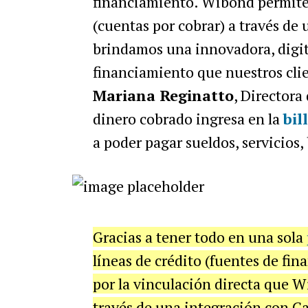
financiamiento. Wibond permite d
(cuentas por cobrar) a través de
brindamos una innovadora, digit
financiamiento que nuestros clien
Mariana Reginatto
, Directora
dinero cobrado ingresa en la
bil
a poder pagar sueldos, servicios, 
Gracias a tener todo en una sola
líneas de crédito (fuentes de fi
por la vinculación directa que W
través de una integración con Ca