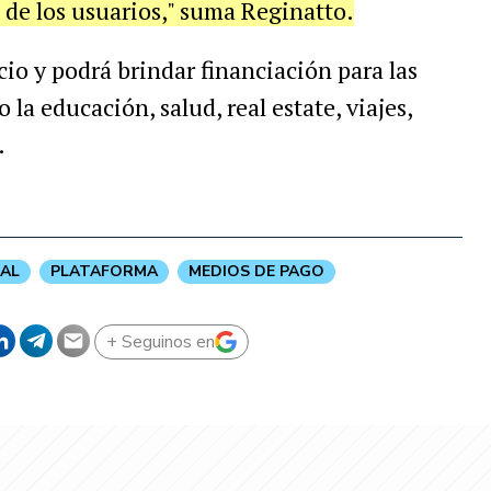
de los usuarios," suma Reginatto.
cio y podrá brindar financiación para las
a educación, salud, real estate, viajes,
.
UAL
PLATAFORMA
MEDIOS DE PAGO
+ Seguinos en