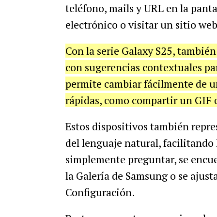
teléfono, mails y URL en la panta
electrónico o visitar un sitio we
Con la serie Galaxy S25, también
con sugerencias contextuales pa
permite cambiar fácilmente de un
rápidas, como compartir un GIF o
Estos dispositivos también repr
del lenguaje natural, facilitando
simplemente preguntar, se encue
la Galería de Samsung o se ajusta
Configuración.