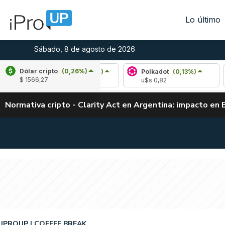
Lo último
Sábado, 8 de agosto de 2026
Dólar cripto
(0,26%)
Avalanche
(0,52%)
Polkadot
(0,13%)
Cha
$ 1566,27
u$s 6,52
u$s 0,82
u$s
Normativa cripto - Clarity Act en Argentina: impacto en 
IPROUP
COFFEE BREAK