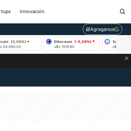
rtups
Innovación
Agreganos
library_add
,06%)
Ethereum
(-0,09%)
Solana
(1,91%)
00
u$s 1919,80
u$s 75,50
NA: IMPACTO EN BITCOIN, DÓLAR CRIPTO Y EXCHANGES