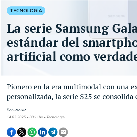
TECNOLOGÍA
La serie Samsung Gala
estándar del smartpho
artificial como verda
Pionero en la era multimodal con una ex
personalizada, la serie S25 se consolid
Por
iProUP
14.03.2025 • 08:11hs • Tecnología