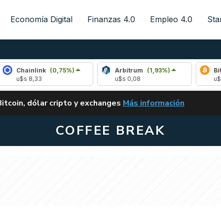
Economía Digital
Finanzas 4.0
Empleo 4.0
Sta
inlink
(0,75%)
Arbitrum
(1,93%)
Bitcoin
(0
 8,33
u$s 0,08
u$s 64.990,
ALERTA
Bitcoin, dólar cripto y exchanges
Más información
CLARITY ACT EN ARGENTI
COFFEE BREAK