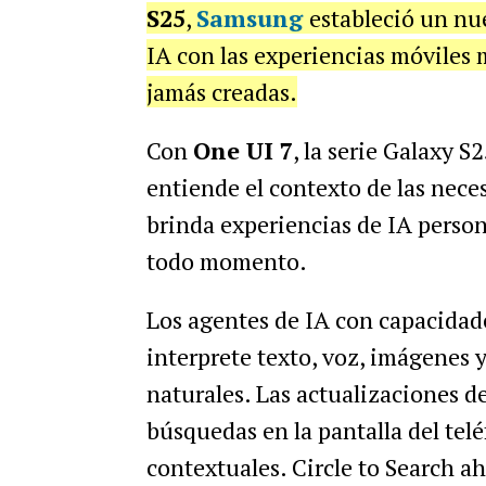
S25
,
Samsung
estableció un n
IA con las experiencias móviles 
jamás creadas.
Con
One UI 7
, la serie Galaxy 
entiende el contexto de las neces
brinda experiencias de IA person
todo momento.
Los agentes de IA con capacida
interprete texto, voz, imágenes y
naturales. Las actualizaciones d
búsquedas en la pantalla del telé
contextuales. Circle to Search 