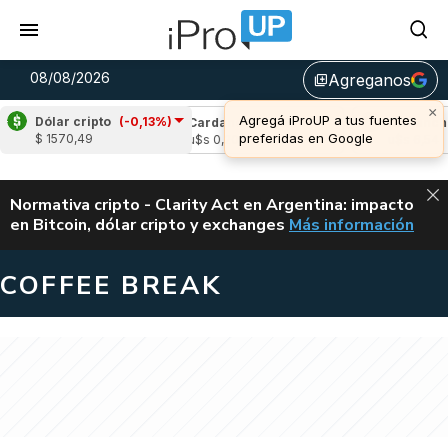
08/08/2026
Agreganos
library_add
×
Agregá iProUP a tus fuentes
Dólar cripto
(-0,13%)
e
(2,76%)
Cardano
(0,11%)
Avalanche
(
preferidas en Google
$ 1570,49
05
u$s 0,20
u$s 6,54
ALERTA
Normativa cripto - Clarity Act en Argentina: impacto
en Bitcoin, dólar cripto y exchanges
Más información
CLARITY ACT EN AR
COFFEE BREAK