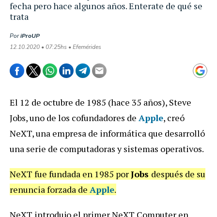
fecha pero hace algunos años. Enterate de qué se
trata
Por
iProUP
12.10.2020 • 07:25hs • Efemérides
El 12 de octubre de 1985 (hace 35 años), Steve
Jobs, uno de los cofundadores de
Apple
, creó
NeXT, una empresa de informática que desarrolló
una serie de computadoras y sistemas operativos.
NeXT fue fundada en 1985 por
Jobs
después de su
renuncia forzada de
Apple
.
NeXT introdujo el primer NeXT Computer en