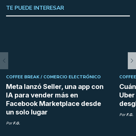
TE PUEDE INTERESAR
COFFEE BREAK /
COMERCIO ELECTRÓNICO
COFFEE
Meta lanzó Seller, una app con
Cuán
IA para vender más en
Uber 
Facebook Marketplace desde
desg
un solo lugar
Por
F.G.
Por
F.G.