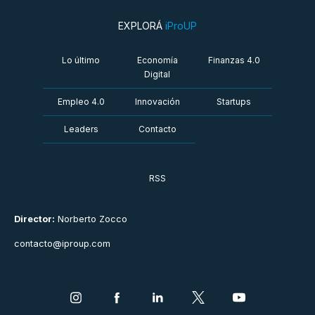
EXPLORÁ
iProUP
Lo último
Economía
Finanzas 4.0
Digital
Empleo 4.0
Innovación
Startups
Leaders
Contacto
RSS
Director:
Norberto Zocco
contacto@iproup.com