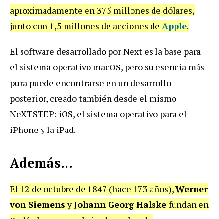
aproximadamente en 375 millones de dólares,
junto con 1,5 millones de acciones de
Apple
.
El software desarrollado por Next es la base para
el sistema operativo macOS, pero su esencia más
pura puede encontrarse en un desarrollo
posterior, creado también desde el mismo
NeXTSTEP: iOS, el sistema operativo para el
iPhone y la iPad.
Además...
El 12 de octubre de 1847 (hace 173 años),
Werner
von Siemens
y
Johann Georg Halske
fundan en