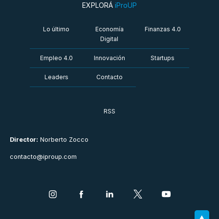
EXPLORÁ
iProUP
Lo último
Economía
Finanzas 4.0
Digital
Empleo 4.0
Innovación
Startups
Leaders
Contacto
RSS
Director:
Norberto Zocco
contacto@iproup.com