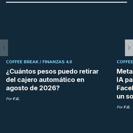
COFFEE BREAK /
FINANZAS 4.0
COFFEE
¿Cuántos pesos puedo retirar
Meta 
del cajero automático en
IA p
agosto de 2026?
Face
un so
Por
F.G.
Por
F.G.