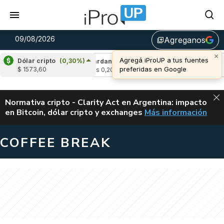
09/08/2026
Agreganos
library_add
×
Agregá iProUP a tus fuentes
Dólar cripto
(0,30%)
(-0,24%)
Cardano
(-1,81%)
Avalanche
(-
preferidas en Google
$ 1573,60
4
u$s 0,20
u$s 6,48
ALERTA
Normativa cripto - Clarity Act en Argentina: impacto
en Bitcoin, dólar cripto y exchanges
Más información
CLARITY ACT EN AR
COFFEE BREAK