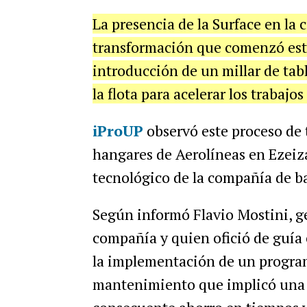
La presencia de la Surface en la 
transformación que comenzó este
introducción de un millar de tab
la flota para acelerar los trabaj
iProUP
observó este proceso de t
hangares de Aerolíneas en Ezeiza 
tecnológico de la compañía de b
Según informó Flavio Mostini, ge
compañía y quien ofició de guía e
la implementación de un program
mantenimiento que implicó una i