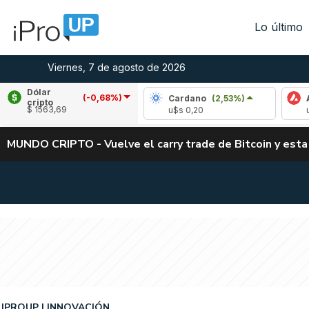
Lo último
Viernes, 7 de agosto de 2026
Dólar
(-0,68%)
ipple
(-1,11%)
Cardano
(2,53%)
Avalanc
cripto
$ 1563,69
$s 1,03
u$s 0,20
u$s 6,47
MUNDO CRIPTO - Vuelve el carry trade de Bitcoin y esta
IPROUP
INNOVACIÓN