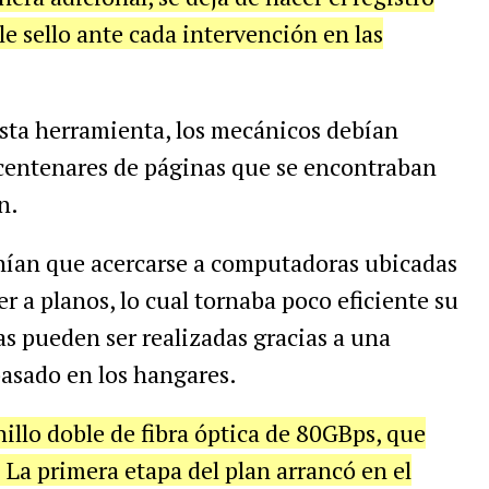
le sello ante cada intervención en las
sta herramienta, los mecánicos debían
 centenares de páginas que se encontraban
n.
nían que acercarse a computadoras ubicadas
er a planos, lo cual tornaba poco eficiente su
s pueden ser realizadas gracias a una
pasado en los hangares.
nillo doble de fibra óptica de 80GBps, que
 La primera etapa del plan arrancó en el