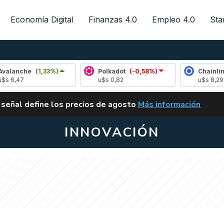
Economía Digital
Finanzas 4.0
Empleo 4.0
Sta
he
(1,33%)
Polkadot
(-0,58%)
Chainlink
(1,68
u$s 0,82
u$s 8,29
ALERTA
 señal define los precios de agosto
Más información
VUELVE EL CARRY TRA
INNOVACIÓN