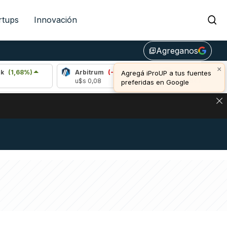
rtups
Innovación
Agreganos
library_add
×
%)
Arbitrum
(-0,41%)
Bitcoin
(0,91%)
Agregá iProUP a tus fuentes
u$s 0,08
u$s 64.885,00
preferidas en Google
DE DE BITCOIN Y ESTA SEÑAL DEFINE LOS PRECIOS DE AG