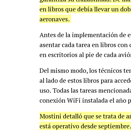
en libros que debía llevar un dob
aeronaves.
Antes de la implementación de e
asentar cada tarea en libros con
en escritorios al pie de cada avió
Del mismo modo, los técnicos te
al lado de estos libros para acced
uso. Todas las tareas mencionada
conexión WiFi instalada el año 
Mostini detalló que se trata de a
está operativo desde septiembre.