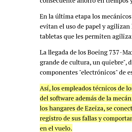
consecuente ahorro en tiempos y
En la última etapa los mecánicos
evitan el uso de papel y agilizan
tabletas que les permiten agiliza
La llegada de los Boeing 737-Max
grande de cultura, un quiebre", 
componentes "electrónicos" de es
Así, los empleados técnicos de 
del software además de la mecáni
los hangares de Ezeiza, se conect
registro de sus fallas y comport
en el vuelo.