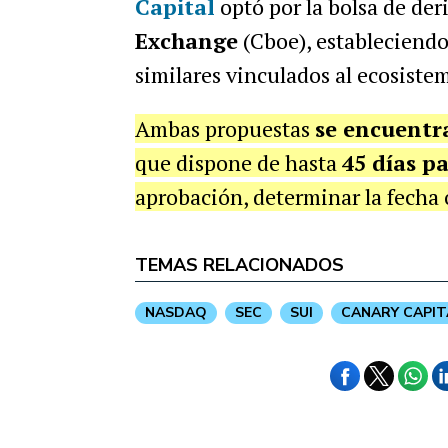
Capital
optó por la bolsa de de
Exchange
(Cboe), estableciendo
similares vinculados al ecosiste
Ambas propuestas
se encuentra
que dispone de hasta
45 días pa
aprobación, determinar la fecha 
TEMAS RELACIONADOS
NASDAQ
SEC
SUI
CANARY CAPIT