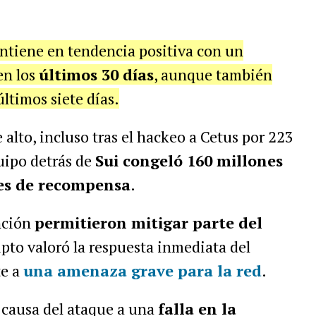
ntiene en tendencia positiva con un
n los
últimos 30 días
, aunque también
últimos siete días.
e alto, incluso tras el hackeo a Cetus por 223
quipo detrás de
Sui congeló 160 millones
nes de recompensa
.
nción
permitieron mitigar parte del
ipto valoró la respuesta inmediata del
te a
una amenaza grave para la red
.
 causa del ataque a una
falla en la