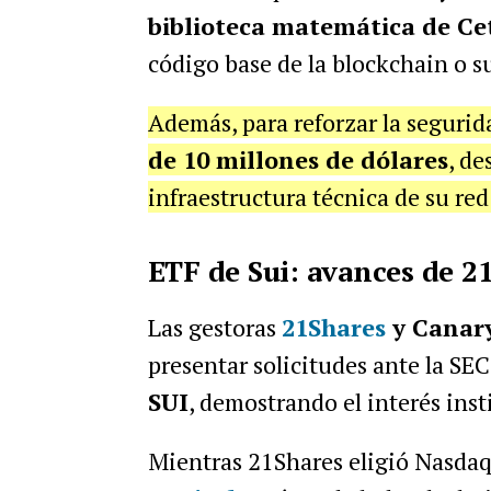
biblioteca matemática de Ce
código base de la blockchain o 
Además, para reforzar la segurid
de 10 millones de dólares
, de
infraestructura técnica de su red
ETF de Sui: avances de 2
Las gestoras
21Shares
y Canary
presentar solicitudes ante la SE
SUI
, demostrando el interés ins
Mientras 21Shares eligió Nasdaq