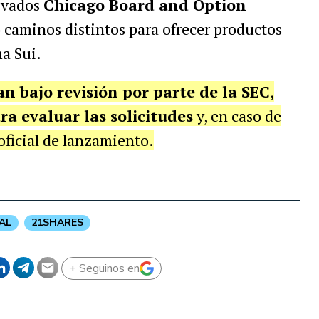
rivados
Chicago Board and Option
 caminos distintos para ofrecer productos
ma Sui.
n bajo revisión por parte de la SEC
,
ra evaluar las solicitudes
y, en caso de
oficial de lanzamiento.
AL
21SHARES
+ Seguinos en