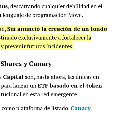
tus
, descartando cualquier debilidad en el
su lenguaje de programación Move.
ad,
Sui anunció la creación de un fondo
stinado exclusivamente a fortalecer la
 y prevenir futuros incidentes.
1Shares y Canary
 Capital
son, hasta ahora, las únicas en
C para lanzar un
ETF basado en el token
titucional en esta red emergente.
 como plataforma de listado,
Canary