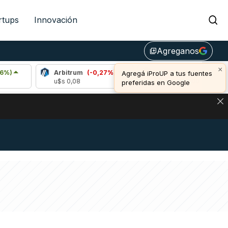
rtups
Innovación
Agreganos
library_add
×
Arbitrum
(-0,27%)
Bitcoin
(0,96%)
Agregá iProUP a tus fuentes
u$s 0,08
u$s 65.003,00
u
preferidas en Google
DE DE BITCOIN Y ESTA SEÑAL DEFINE LOS PRECIOS DE AG