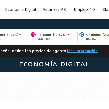
Economía Digital
Finanzas 4.0
Empleo 4.0
Sta
%)
Polkadot
(-0,47%)
Chainlink
(2,26%)
u$s 0,82
u$s 8,29
ALERTA
 señal define los precios de agosto
Más información
VUELVE EL CARRY TRA
ECONOMÍA DIGITAL