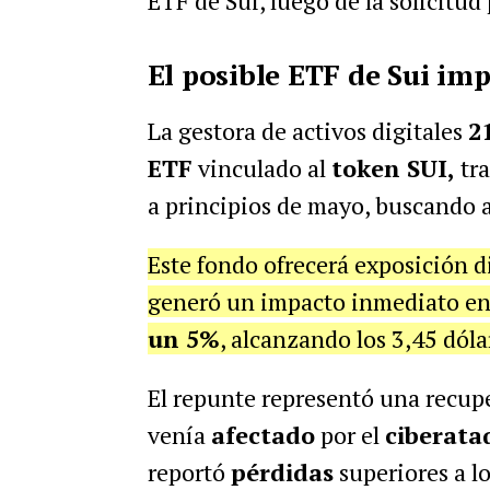
ETF de Sui, luego de la solicitud
El posible ETF de Sui imp
La gestora de activos digitales
2
ETF
vinculado al
token SUI,
tr
a principios de mayo, buscando a
Este fondo ofrecerá exposición di
generó un impacto inmediato en
un 5%
, alcanzando los 3,45 dóla
El repunte representó una recupe
venía
afectado
por el
ciberata
reportó
pérdidas
superiores a l