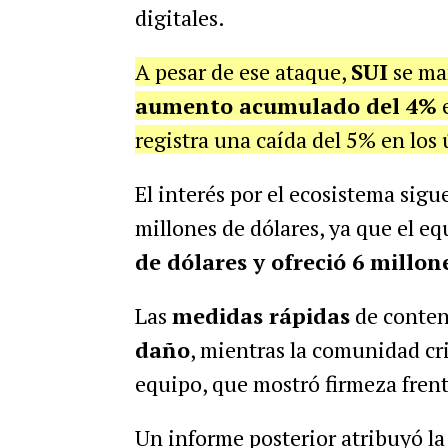
digitales.
A pesar de ese ataque,
SUI
se ma
aumento acumulado del 4%
e
registra una caída del 5% en los 
El interés por el ecosistema sigu
millones de dólares, ya que el e
de dólares y ofreció 6 millo
Las
medidas rápidas
de conte
daño
, mientras la comunidad cr
equipo, que mostró firmeza fren
Un informe posterior atribuyó la