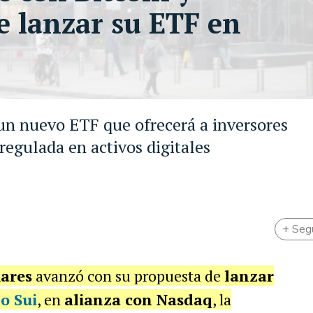
e lanzar su ETF en
un nuevo ETF que ofrecerá a inversores
regulada en activos digitales
+ Seg
ares
avanzó con su propuesta de
lanzar
o Sui
, en
alianza con Nasdaq
, la