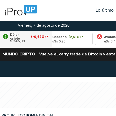
Lo último
Viernes, 7 de agosto de 2026
Dólar
(-0,62%)
0,85%)
Cardano
(2,51%)
Avalanche
(1,33
cripto
$ 1565,83
u$s 0,20
u$s 6,49
MUNDO CRIPTO - Vuelve el carry trade de Bitcoin y esta
IPROUP
ECONOMÍA DIGITAL