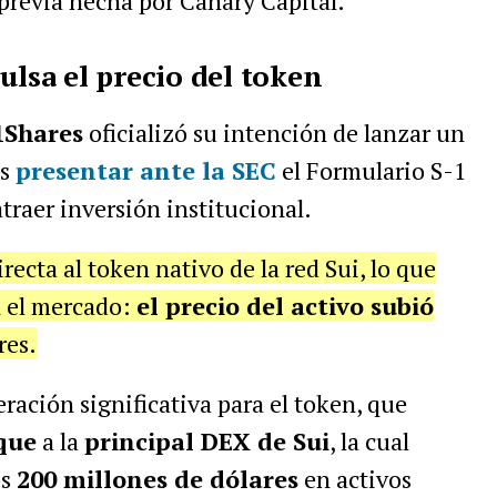
 previa hecha por Canary Capital.
ulsa el precio del token
1Shares
oficializó su intención de lanzar un
as
presentar
ante la SEC
el Formulario S-1
traer inversión institucional.
recta al token nativo de la red Sui, lo que
 el mercado:
el precio del activo subió
res.
ración significativa para el token, que
que
a la
principal DEX de Sui
, la cual
os
200 millones de dólares
en activos