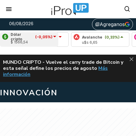
06/08/2026
Agreganos
library_add
Dólar
(-0,05%)
ardano
(-0,07%)
Avalanche
(0,33%)
Polkadot
cripto
$ 1566,54
s 0,19
u$s 6,65
u$s 0,84
ALERTA
MUNDO CRIPTO - Vuelve el carry trade de Bitcoin y
esta señal define los precios de agosto
Más
VUELVE EL CAR
información
INNOVACIÓN