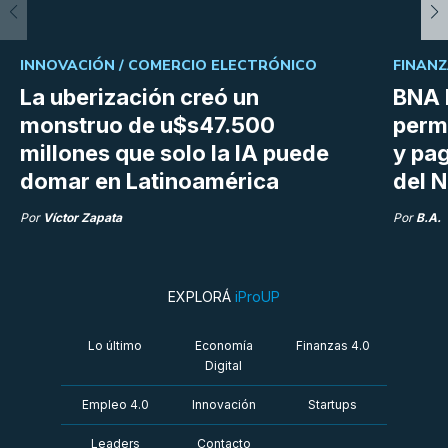
INNOVACIÓN /
COMERCIO ELECTRÓNICO
FINANZ
La uberización creó un
BNA 
monstruo de u$s47.500
perm
millones que solo la IA puede
y pag
domar en Latinoamérica
del N
Por
Víctor Zapata
Por
B.A.
EXPLORÁ
iProUP
Lo último
Economía
Finanzas 4.0
Digital
Empleo 4.0
Innovación
Startups
Leaders
Contacto