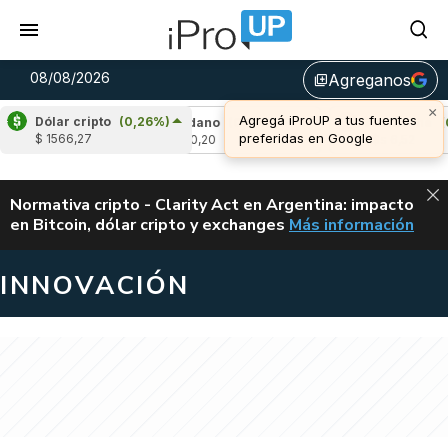
08/08/2026
Agreganos
library_add
Dólar cripto
(0,26%)
2%)
Cardano
(0,18%)
Avalanche
(0,52%)
$ 1566,27
u$s 0,20
u$s 6,52
ALERTA
Normativa cripto - Clarity Act en Argentina: impacto
en Bitcoin, dólar cripto y exchanges
Más información
CLARITY ACT EN AR
INNOVACIÓN