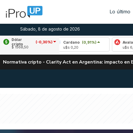
Lo último
Sábado, 8 de agosto de 2026
Dólar
(-0,30%)
(1,53%)
Cardano
(0,91%)
Avalanche
(1,
cripto
$ 1568,50
u$s 0,20
u$s 6,54
Normativa cripto - Clarity Act en Argentina: impacto en 