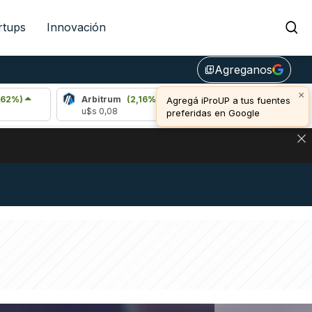
rtups
Innovación
Agreganos
library_add
×
Arbitrum
(2,16%)
Bitcoin
(0,03%)
Agregá iProUP a tus fuentes
u$s 0,08
u$s 65.042,00
preferidas en Google
NA: IMPACTO EN BITCOIN, DÓLAR CRIPTO Y EXCHANGES