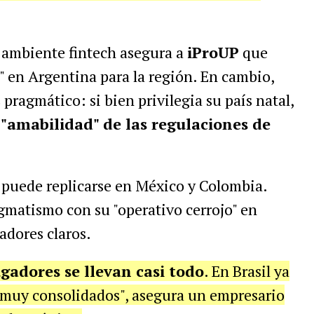
 ambiente fintech asegura a
iProUP
que
o" en Argentina para la región. En cambio,
pragmático: si bien privilegia su país natal,
"amabilidad" de las regulaciones de
 puede replicarse en México y Colombia.
gmatismo con su "operativo cerrojo" en
adores claros.
gadores se llevan casi todo
. En Brasil ya
muy consolidados", asegura un empresario