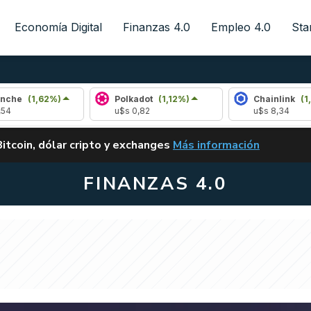
Economía Digital
Finanzas 4.0
Empleo 4.0
Sta
62%)
Polkadot
(1,12%)
Chainlink
(1,62%)
u$s 0,82
u$s 8,34
ALERTA
Bitcoin, dólar cripto y exchanges
Más información
CLARITY ACT EN ARGENTI
FINANZAS 4.0