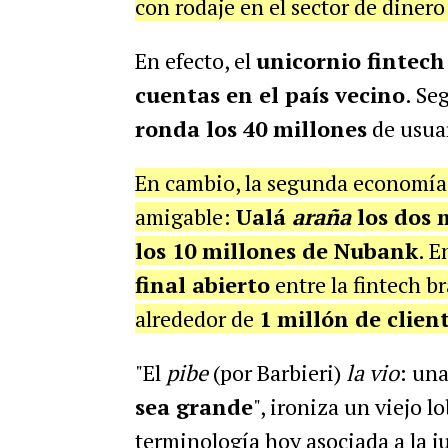
con rodaje en el sector de dinero
En efecto, el
unicornio fintech
cuentas en el país vecino
. Se
ronda los 40 millones
de usuar
En cambio, la segunda economía
amigable:
Ualá
araña
los dos 
los 10 millones de Nubank
. 
final abierto
entre la fintech b
alrededor de
1 millón de clien
"El
pibe
(por Barbieri)
la vio
: un
sea grande
", ironiza un viejo l
terminología hoy asociada a la j