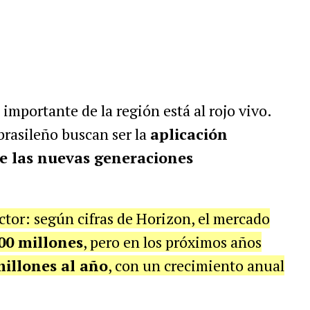
 importante de la región está al rojo vivo.
brasileño buscan ser la
aplicación
e las nuevas generaciones
tor: según cifras de Horizon, el mercado
00 millones
, pero en los próximos años
millones al año
, con un crecimiento anual