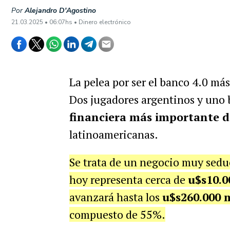
Por
Alejandro D'Agostino
21.03.2025 • 06:07hs • Dinero electrónico
La pelea por ser el banco 4.0 más
Dos jugadores argentinos y uno 
financiera más importante d
latinoamericanas.
Se trata de un negocio muy seduc
hoy representa cerca de
u$s10.0
avanzará hasta los
u$s260.000 
compuesto de 55%.