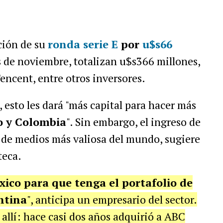
ción de su
ronda serie E
por
u$s66
os de noviembre, totalizan u$s366 millones,
encent, entre otros inversores.
 esto les dará "más capital para hacer más
o y Colombia
". Sin embargo, el ingreso de
a de medios más valiosa del mundo, sugiere
teca.
ico para que tenga el portafolio de
ntina
", anticipa un empresario del sector.
allí: hace casi dos años adquirió a ABC