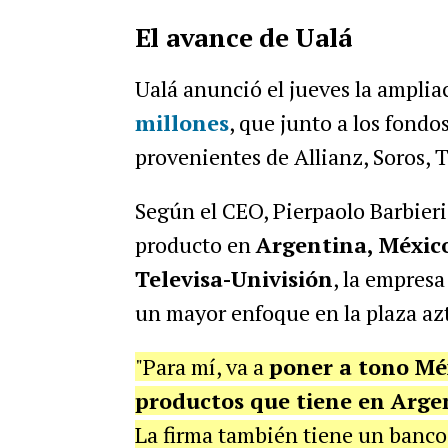
El avance de Ualá
Ualá anunció el jueves la amplia
millones
, que junto a los fond
provenientes de Allianz, Soros, T
Según el CEO, Pierpaolo Barbieri,
producto en
Argentina, Méxic
Televisa-Univisión
, la empres
un mayor enfoque en la plaza az
"Para mí, va a
poner a tono Méx
productos que tiene en Arge
La firma también tiene un banco 