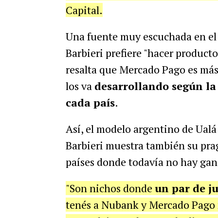
Capital.
Una fuente muy escuchada en el
Barbieri prefiere "hacer product
resalta que Mercado Pago es más 
los va
desarrollando según la 
cada país
.
Así, el modelo argentino de Ualá
Barbieri muestra también su pra
países donde todavía no hay gan
"Son nichos donde
un par de ju
tenés a Nubank y Mercado Pago 